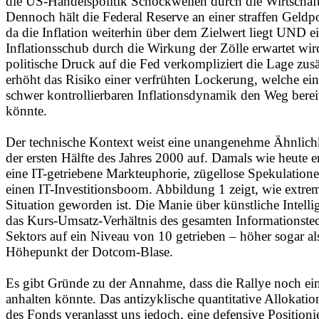
die US-Handelspolitik Schockwellen durch die Wirtschaft
Dennoch hält die Federal Reserve an einer straffen Geldpol
da die Inflation weiterhin über dem Zielwert liegt UND ei
Inflationsschub durch die Wirkung der Zölle erwartet wir
politische Druck auf die Fed verkompliziert die Lage zus
erhöht das Risiko einer verfrühten Lockerung, welche ein
schwer kontrollierbaren Inflationsdynamik den Weg berei
könnte.
Der technische Kontext weist eine unangenehme Ähnlichk
der ersten Hälfte des Jahres 2000 auf. Damals wie heute e
eine IT-getriebene Markteuphorie, zügellose Spekulation
einen IT-Investitionsboom. Abbildung 1 zeigt, wie extre
Situation geworden ist. Die Manie über künstliche Intelli
das Kurs-Umsatz-Verhältnis des gesamten Informationste
Sektors auf ein Niveau von 10 getrieben – höher sogar a
Höhepunkt der Dotcom-Blase.
Es gibt Gründe zu der Annahme, dass die Rallye noch ei
anhalten könnte. Das antizyklische quantitative Allokati
des Fonds veranlasst uns jedoch, eine defensive Position