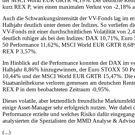
der MSCI World EUR GRTR -4,19%. Der deutsche Rent
kurz REX P, wies einen maximalen Verlust von -2,18% a
Auch die Schwankungsintensität der VV-Fonds lag im er
Halbjahr deutlich unter denen der Indizes. So verliefen d
VV-Fonds mit einer durchschnittlichen Volatilität von 2
deutlich ruhiger als bei den Indizes: DAX 10,71%, Eu
50 Performance 11,62%, MSCI World EUR GRTR 8,68
REX P 3,57%.
Im Hinblick auf die Performance konnten der DAX im v
Halbjahr 8,86% hinzugewinnen, der Euro STOXX 50 Pe
10,44% und der MSCI World EUR GRTR 15,47%. Die d
Staatsanleihekurse verloren gemessen am deutschen Rent
REX P in dem beobachteten Zeitraum -0,95%.
Dieses volatile, aber letztendlich freundliche Marktumfel
einige Asset-Manager sehr erfolgreich nutzen. Wer dabei d
Performance erzielte und welches Risiko dafür eingegan
analysierten die Spezialisten der MMD Analyse & Advi
(...)