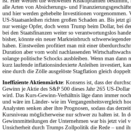
ist. Hier werden die weltweiten Risikoprämien bestimmt, 
alle Arten von Absicherungs- und Finanzierungsgeschäften
und hier werden gehebelte Investitionen vorgenommen. V
US-Staatsanleihen richten großen Schaden an. Bis jetzt gi
nur wenige Opfer, doch wenn Trump beim Dollar, bei de
bei den Staatsfinanzen weiter so verantwortungslos hande
bisher, könnte ein neuer Markteinbruch schwerwiegender
haben. Einstweilen profitiert man mit einer überdurchschn
Duration aber vom wohl nachlassenden Wirtschaftswach
solange politische Schocks ausbleiben. Wenn man dann 
kurz laufende inflationsindexierte Anleihen investiert, k
eine durch die Zölle ausgelöste Stagflation gleich doppelt
Ineffiziente Aktienmärkte
: Konsens ist, dass der durchsc
Gewinn je Aktie des S&P 500 dieses Jahr 265 US-Dollar
wird. Das Kurs-Gewinn-Verhältnis läge dann immer noch
und wäre im Länder- wie im Vergangenheitsvergleich ho
Analysten senken aber ihre Prognosen, sodass das derzeit
Kursniveau möglicherweise nur schwer zu halten ist. In 
Gewinnmitteilungen der Unternehmen war bis jetzt viel v
Unsicherheit durch Trumps Zollpolitik die Rede – und ih