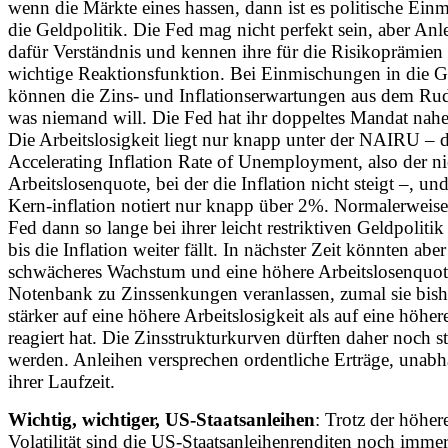
wenn die Märkte eines hassen, dann ist es politische Ein
die Geldpolitik. Die Fed mag nicht perfekt sein, aber An
dafür Verständnis und kennen ihre für die Risikoprämien
wichtige Reaktionsfunktion. Bei Einmischungen in die G
können die Zins- und Inflationserwartungen aus dem Rud
was niemand will. Die Fed hat ihr doppeltes Mandat nahez
Die Arbeitslosigkeit liegt nur knapp unter der NAIRU – 
Accelerating Inflation Rate of Unemployment, also der ni
Arbeitslosenquote, bei der die Inflation nicht steigt –, u
Kern-inflation notiert nur knapp über 2%. Normalerweis
Fed dann so lange bei ihrer leicht restriktiven Geldpolitik
bis die Inflation weiter fällt. In nächster Zeit könnten aber
schwächeres Wachstum und eine höhere Arbeitslosenquot
Notenbank zu Zinssenkungen veranlassen, zumal sie bish
stärker auf eine höhere Arbeitslosigkeit als auf eine höhere
reagiert hat. Die Zinsstrukturkurven dürften daher noch st
werden. Anleihen versprechen ordentliche Erträge, unab
ihrer Laufzeit.
Wichtig, wichtiger, US-Staatsanleihen
: Trotz der höher
Volatilität sind die US-Staatsanleihenrenditen noch imme