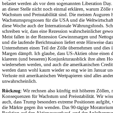
belastet werden als vor dem sogenannten Liberation Day.
an dieser Stelle nicht noch einmal erklären, warum Zölle s
Wachstum und Preisstabilität sind. Die meisten Auguren 
Wachstumsprognosen für die USA und die Weltwirtschaft
diese Woche auch der Internationale Währungsfonds. Sc
schreiben wir, dass eine Rezession wahrscheinlicher gewor
Meist fallen in der Rezession Gewinnmargen und Nettog
und die laufende Berichtssaison liefert erste Hinweise dar
Unternehmen einen Teil der Zölle übernehmen und dies i
Margen dämpft. Ich glaube, dass US-Aktien ohne einen d
klareren (und besseren) Konjunkturausblick ihre alten H
wiedersehen werden, und auch die amerikanischen Credit
werden dann wohl kaum wieder so eng wie im Januar un
Verluste mit amerikanischen Wertpapieren sind alles ander
unwahrscheinlich.
Rückzug
: Wir rechnen also künftig mit höheren Zöllen, m
Konsequenzen für Wachstum und Preisstabilität. Wir wiss
auch, dass Trump besonders extreme Positionen aufgibt,
die Märkte gegen ihn wenden. Das 90-tägige Moratorium
Reaktion auf den Aktienausverkauf, und der Anleihenmar