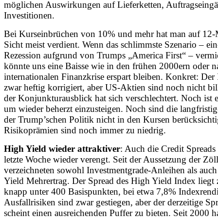
möglichen Auswirkungen auf Lieferketten, Auftragseing
Investitionen.
Bei Kurseinbrüchen von 10% und mehr hat man auf 12-
Sicht meist verdient. Wenn das schlimmste Szenario – ein
Rezession aufgrund von Trumps „America First“ – vermi
könnte uns eine Baisse wie in den frühen 2000ern oder n
internationalen Finanzkrise erspart bleiben. Konkret: Der
zwar heftig korrigiert, aber US-Aktien sind noch nicht bil
der Konjunkturausblick hat sich verschlechtert. Noch ist e
um wieder beherzt einzusteigen. Noch sind die langfristi
der Trump’schen Politik nicht in den Kursen berücksichti
Risikoprämien sind noch immer zu niedrig.
High Yield wieder attraktiver
: Auch die Credit Spreads
letzte Woche wieder verengt. Seit der Aussetzung der Zöl
verzeichneten sowohl Investmentgrade-Anleihen als auc
Yield Mehrertrag. Der Spread des High Yield Index liegt 
knapp unter 400 Basispunkten, bei etwa 7,8% Indexrendi
Ausfallrisiken sind zwar gestiegen, aber der derzeitige Sp
scheint einen ausreichenden Puffer zu bieten. Seit 2000 h