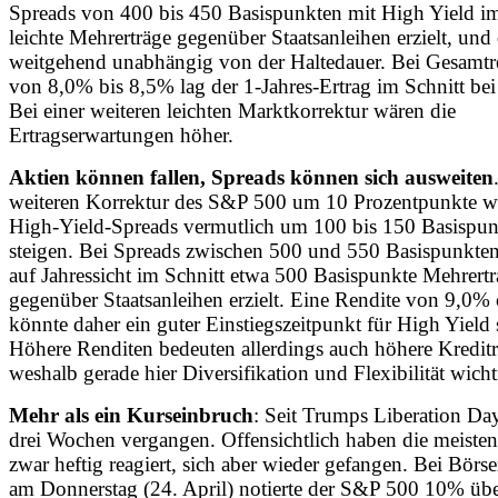
Spreads von 400 bis 450 Basispunkten mit High Yield im
leichte Mehrerträge gegenüber Staatsanleihen erzielt, und
weitgehend unabhängig von der Haltedauer. Bei Gesamtr
von 8,0% bis 8,5% lag der 1-Jahres-Ertrag im Schnitt be
Bei einer weiteren leichten Marktkorrektur wären die
Ertragserwartungen höher.
Aktien können fallen, Spreads können sich ausweiten
weiteren Korrektur des S&P 500 um 10 Prozentpunkte w
High-Yield-Spreads vermutlich um 100 bis 150 Basispun
steigen. Bei Spreads zwischen 500 und 550 Basispunkte
auf Jahressicht im Schnitt etwa 500 Basispunkte Mehrert
gegenüber Staatsanleihen erzielt. Eine Rendite von 9,0%
könnte daher ein guter Einstiegszeitpunkt für High Yield 
Höhere Renditen bedeuten allerdings auch höhere Kreditr
weshalb gerade hier Diversifikation und Flexibilität wicht
Mehr als ein Kurseinbruch
: Seit Trumps Liberation Day
drei Wochen vergangen. Offensichtlich haben die meiste
zwar heftig reagiert, sich aber wieder gefangen. Bei Börs
am Donnerstag (24. April) notierte der S&P 500 10% üb