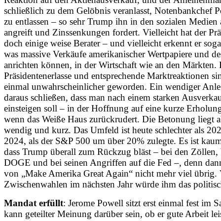
schließlich zu dem Gelöbnis veranlasst, Notenbankchef P
zu entlassen – so sehr Trump ihn in den sozialen Medien
angreift und Zinssenkungen fordert. Vielleicht hat der Prä
doch einige weise Berater – und vielleicht erkennt er sogar
was massive Verkäufe amerikanischer Wertpapiere und de
anrichten können, in der Wirtschaft wie an den Märkten.
Präsidenten­erlasse und entsprechende Marktreaktionen sin
einmal unwahrscheinlicher geworden. Ein wendiger Anle
daraus schließen, dass man nach einem starken Ausverka
einsteigen soll – in der Hoffnung auf eine kurze Erholung
wenn das Weiße Haus zurückrudert. Die Betonung liegt a
wendig und kurz. Das Umfeld ist heute schlechter als 20
2024, als der S&P 500 um über 20% zulegte. Es ist kau
dass Trump überall zum Rückzug bläst – bei den Zöllen,
DOGE und bei seinen Angriffen auf die Fed –, denn dann
von „Make Amerika Great Again“ nicht mehr viel übrig.
Zwischenwahlen im nächsten Jahr würde ihm das politisc
Mandat erfüllt
: Jerome Powell sitzt erst einmal fest im S
kann geteilter Meinung darüber sein, ob er gute Arbeit lei