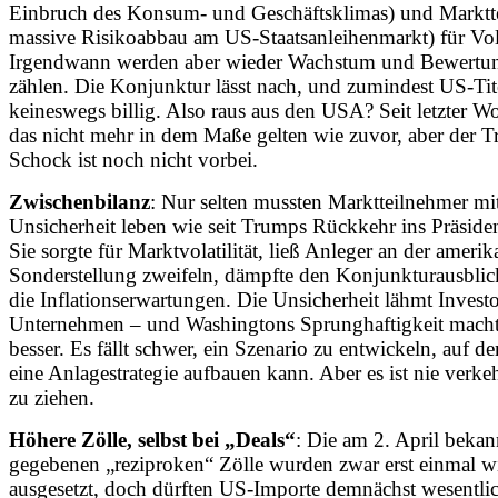
Einbruch des Konsum- und Geschäftsklimas) und Marktt
massive Risikoabbau am US-Staatsanleihenmarkt) für Volat
Irgendwann werden aber wieder Wachstum und Bewertu
zählen. Die Konjunktur lässt nach, und zumindest US-Tit
keineswegs billig. Also raus aus den USA? Seit letzter 
das nicht mehr in dem Maße gelten wie zuvor, aber der 
Schock ist noch nicht vorbei.
Zwischenbilanz
: Nur selten mussten Marktteilnehmer mit
Unsicherheit leben wie seit Trumps Rückkehr ins Präside
Sie sorgte für Marktvolatilität, ließ Anleger an der ameri
Sonderstellung zweifeln, dämpfte den Konjunkturausblic
die Inflationserwartungen. Die Unsicherheit lähmt Invest
Unternehmen – und Washingtons Sprunghaftigkeit macht 
besser. Es fällt schwer, ein Szenario zu entwickeln, auf 
eine Anlagestrategie aufbauen kann. Aber es ist nie verkeh
zu ziehen.
Höhere Zölle, selbst bei „Deals“
: Die am 2. April bekan
gegebenen „reziproken“ Zölle wurden zwar erst einmal w
ausgesetzt, doch dürften US-Importe demnächst wesentlic