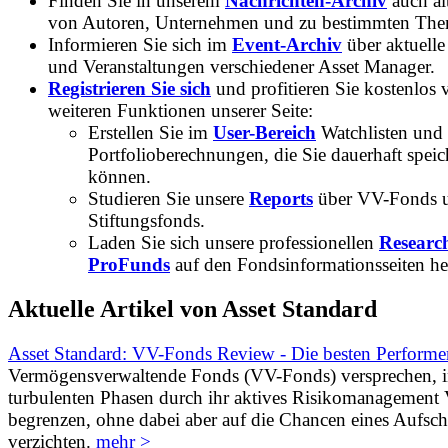
Finden Sie in unserem
Nachrichten-Archiv
auch ält
von Autoren, Unternehmen und zu bestimmten Th
Informieren Sie sich im
Event-Archiv
über aktuelle
und Veranstaltungen verschiedener Asset Manager.
Registrieren Sie sich
und profitieren Sie kostenlos 
weiteren Funktionen unserer Seite:
Erstellen Sie im
User-Bereich
Watchlisten und
Portfolioberechnungen, die Sie dauerhaft speic
können.
Studieren Sie unsere
Reports
über VV-Fonds 
Stiftungsfonds.
Laden Sie sich unsere professionellen
Researc
ProFunds
auf den Fondsinformationsseiten he
Aktuelle Artikel von Asset Standard
Asset Standard: VV-Fonds Review - Die besten Performe
Vermögensverwaltende Fonds (VV-Fonds) versprechen, 
turbulenten Phasen durch ihr aktives Risikomanagement V
begrenzen, ohne dabei aber auf die Chancen eines Aufs
verzichten.
mehr >