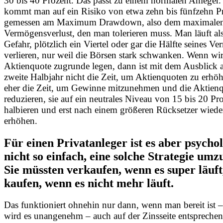
30 bis 40 Prozent. Das passt zu einem normalen Anleger.
kommt man auf ein Risiko von etwa zehn bis fünfzehn P
gemessen am Maximum Drawdown, also dem maximale
Vermögensverlust, den man tolerieren muss. Man läuft als
Gefahr, plötzlich ein Viertel oder gar die Hälfte seines V
verlieren, nur weil die Börsen stark schwanken. Wenn wir
Aktienquote zugrunde legen, dann ist mit dem Ausblick a
zweite Halbjahr nicht die Zeit, um Aktienquoten zu erhöhe
eher die Zeit, um Gewinne mitzunehmen und die Aktienq
reduzieren, sie auf ein neutrales Niveau von 15 bis 20 Pr
halbieren und erst nach einem größeren Rücksetzer wiede
erhöhen.
Für einen Privatanleger ist es aber psycho
nicht so einfach, eine solche Strategie umz
Sie müssten verkaufen, wenn es super läuft
kaufen, wenn es nicht mehr läuft.
Das funktioniert ohnehin nur dann, wenn man bereit ist –
wird es unangenehm – auch auf der Zinsseite entspreche