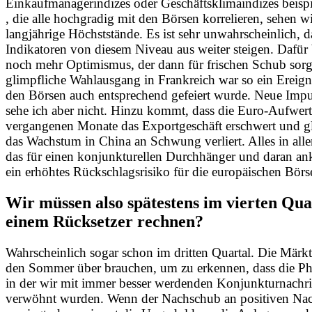
Einkaufmanagerindizes oder Geschäftsklimaindizes beispi
, die alle hochgradig mit den Börsen korrelieren, sehen wi
langjährige Höchststände. Es ist sehr unwahrscheinlich, d
Indikatoren von diesem Niveau aus weiter steigen. Dafür 
noch mehr Optimismus, der dann für frischen Schub sorg
glimpfliche Wahlausgang in Frankreich war so ein Ereigni
den Börsen auch entsprechend gefeiert wurde. Neue Impu
sehe ich aber nicht. Hinzu kommt, dass die Euro-Aufwer
vergangenen Monate das Exportgeschäft erschwert und gl
das Wachstum in China an Schwung verliert. Alles in alle
das für einen konjunkturellen Durchhänger und daran a
ein erhöhtes Rückschlagsrisiko für die europäischen Börs
Wir müssen also spätestens im vierten Qua
einem Rücksetzer rechnen?
Wahrscheinlich sogar schon im dritten Quartal. Die Märk
den Sommer über brauchen, um zu erkennen, dass die Ph
in der wir mit immer besser werdenden Konjunkturnachr
verwöhnt wurden. Wenn der Nachschub an positiven Nac