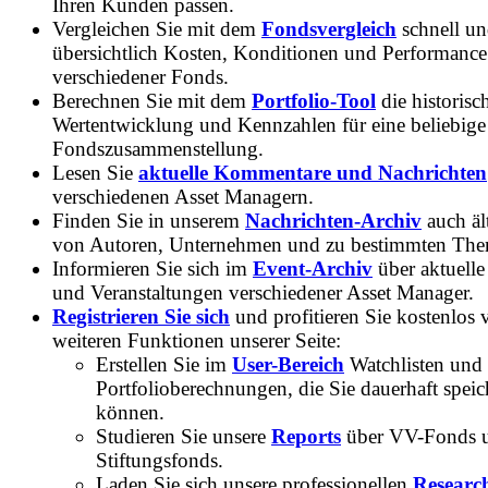
Ihren Kunden passen.
Vergleichen Sie mit dem
Fondsvergleich
schnell u
übersichtlich Kosten, Konditionen und Performance
verschiedener Fonds.
Berechnen Sie mit dem
Portfolio-Tool
die historisc
Wertentwicklung und Kennzahlen für eine beliebige
Fondszusammenstellung.
Lesen Sie
aktuelle Kommentare und Nachrichten
verschiedenen Asset Managern.
Finden Sie in unserem
Nachrichten-Archiv
auch ält
von Autoren, Unternehmen und zu bestimmten Th
Informieren Sie sich im
Event-Archiv
über aktuelle
und Veranstaltungen verschiedener Asset Manager.
Registrieren Sie sich
und profitieren Sie kostenlos 
weiteren Funktionen unserer Seite:
Erstellen Sie im
User-Bereich
Watchlisten und
Portfolioberechnungen, die Sie dauerhaft speic
können.
Studieren Sie unsere
Reports
über VV-Fonds 
Stiftungsfonds.
Laden Sie sich unsere professionellen
Researc