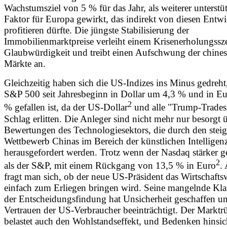
Wachstumsziel von 5 % für das Jahr, als weiterer unterstü
Faktor für Europa gewirkt, das indirekt von diesen Entw
profitieren dürfte. Die jüngste Stabilisierung der
Immobilienmarktpreise verleiht einem Krisenerholungssz
Glaubwürdigkeit und treibt einen Aufschwung der chines
Märkte an.
Gleichzeitig haben sich die US-Indizes ins Minus gedreht
S&P 500 seit Jahresbeginn in Dollar um 4,3 % und in E
2
% gefallen ist, da der US-Dollar
und alle "Trump-Trades
Schlag erlitten. Die Anleger sind nicht mehr nur besorgt 
Bewertungen des Technologiesektors, die durch den stei
Wettbewerb Chinas im Bereich der künstlichen Intelligen
herausgefordert werden. Trotz wenn der Nasdaq stärker ge
2
als der S&P, mit einem Rückgang von 13,5 % in Euro
.
fragt man sich, ob der neue US-Präsident das Wirtschaft
einfach zum Erliegen bringen wird. Seine mangelnde Klar
der Entscheidungsfindung hat Unsicherheit geschaffen u
Vertrauen der US-Verbraucher beeinträchtigt. Der Markt
belastet auch den Wohlstandseffekt, und Bedenken hinsich