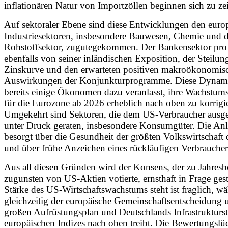
inflationären Natur von Importzöllen beginnen sich zu ze
Auf sektoraler Ebene sind diese Entwicklungen den euro
Industriesektoren, insbesondere Bauwesen, Chemie und
Rohstoffsektor, zugutegekommen. Der Bankensektor profi
ebenfalls von seiner inländischen Exposition, der Steilun
Zinskurve und den erwarteten positiven makroökonomis
Auswirkungen der Konjunkturprogramme. Diese Dynami
bereits einige Ökonomen dazu veranlasst, ihre Wachstu
für die Eurozone ab 2026 erheblich nach oben zu korrigi
Umgekehrt sind Sektoren, die dem US-Verbraucher ausges
unter Druck geraten, insbesondere Konsumgüter. Die Anl
besorgt über die Gesundheit der größten Volkswirtschaft 
und über frühe Anzeichen eines rückläufigen Verbraucher
Aus all diesen Gründen wird der Konsens, der zu Jahres
zugunsten von US-Aktien votierte, ernsthaft in Frage gest
Stärke des US-Wirtschaftswachstums steht ist fraglich, w
gleichzeitig der europäische Gemeinschaftsentscheidung 
großen Aufrüstungsplan und Deutschlands Infrastrukturst
europäischen Indizes nach oben treibt. Die Bewertungslü