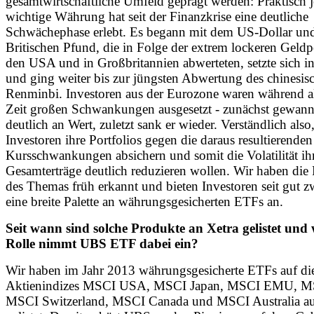
gesamtwirtschaftliche Umfeld geprägt werden: Praktisch 
wichtige Währung hat seit der Finanzkrise eine deutliche
Schwächephase erlebt. Es begann mit dem US-Dollar un
Britischen Pfund, die in Folge der extrem lockeren Geldpo
den USA und in Großbritannien abwerteten, setzte sich in
und ging weiter bis zur jüngsten Abwertung des chinesis
Renminbi. Investoren aus der Eurozone waren während al
Zeit großen Schwankungen ausgesetzt - zunächst gewann
deutlich an Wert, zuletzt sank er wieder. Verständlich also,
Investoren ihre Portfolios gegen die daraus resultierenden
Kursschwankungen absichern und somit die Volatilität ih
Gesamterträge deutlich reduzieren wollen. Wir haben die
des Themas früh erkannt und bieten Investoren seit gut z
eine breite Palette an währungsgesicherten ETFs an.
Seit wann sind solche Produkte an Xetra gelistet und
Rolle nimmt UBS ETF dabei ein?
Wir haben im Jahr 2013 währungsgesicherte ETFs auf di
Aktienindizes MSCI USA, MSCI Japan, MSCI EMU, 
MSCI Switzerland, MSCI Canada und MSCI Australia au