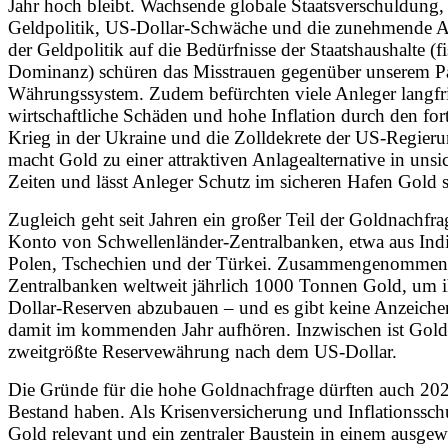
Jahr hoch bleibt. Wachsende globale Staatsverschuldung,
Geldpolitik, US-Dollar-Schwäche und die zunehmende A
der Geldpolitik auf die Bedürfnisse der Staatshaushalte (fi
Dominanz) schüren das Misstrauen gegenüber unserem Pa
Währungssystem. Zudem befürchten viele Anleger langfri
wirtschaftliche Schäden und hohe Inflation durch den fo
Krieg in der Ukraine und die Zolldekrete der US-Regier
macht Gold zu einer attraktiven Anlagealternative in unsi
Zeiten und lässt Anleger Schutz im sicheren Hafen Gold
Zugleich geht seit Jahren ein großer Teil der Goldnachfra
Konto von Schwellenländer-Zentralbanken, etwa aus Indi
Polen, Tschechien und der Türkei. Zusammengenommen
Zentralbanken weltweit jährlich 1000 Tonnen Gold, um 
Dollar-Reserven abzubauen – und es gibt keine Anzeichen
damit im kommenden Jahr aufhören. Inzwischen ist Gold
zweitgrößte Reservewährung nach dem US-Dollar.
Die Gründe für die hohe Goldnachfrage dürften auch 202
Bestand haben. Als Krisenversicherung und Inflationsschu
Gold relevant und ein zentraler Baustein in einem ausge