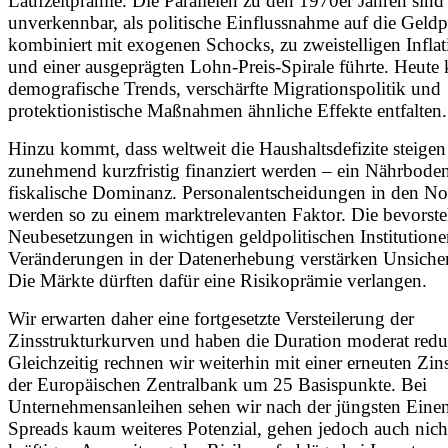
Laufzeitprämie. Die Parallelen zu den 1970er Jahren sind
unverkennbar, als politische Einflussnahme auf die Geldpo
kombiniert mit exogenen Schocks, zu zweistelligen Inflat
und einer ausgeprägten Lohn-Preis-Spirale führte. Heute
demografische Trends, verschärfte Migrationspolitik und
protektionistische Maßnahmen ähnliche Effekte entfalten.
Hinzu kommt, dass weltweit die Haushaltsdefizite steige
zunehmend kurzfristig finanziert werden – ein Nährboden
fiskalische Dominanz. Personalentscheidungen in den N
werden so zu einem marktrelevanten Faktor. Die bevorst
Neubesetzungen in wichtigen geldpolitischen Institution
Veränderungen in der Datenerhebung verstärken Unsicher
Die Märkte dürften dafür eine Risikoprämie verlangen.
Wir erwarten daher eine fortgesetzte Versteilerung der
Zinsstrukturkurven und haben die Duration moderat reduz
Gleichzeitig rechnen wir weiterhin mit einer erneuten Zi
der Europäischen Zentralbank um 25 Basispunkte. Bei
Unternehmensanleihen sehen wir nach der jüngsten Eine
Spreads kaum weiteres Potenzial, gehen jedoch auch nich