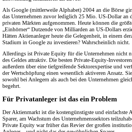
Als Google (mittlerweile Alphabet) 2004 an die Börse gin
das Unternehmen zuvor lediglich 25 Mio. US-Dollar an 
privaten Märkten aufgenommen. Heute können die größt
„Einhörner“ Dutzende von Milliarden an US-Dollars erzie
Hätten Aktienanleger heute die Gelegenheit, in einem der
Stadium in Google zu investieren? Wahrscheinlich nicht.
Allerdings ist Private Equity für die Unternehmen nicht 
des Geldes attraktiv. Die besten Private-Equity-Investore
außerdem über eine tiefgreifende Sektorexpertise und ver
der Wertschöpfung einen wesentlich aktiveren Ansatz. Sie
sowohl bei Anlegern als auch bei den Unternehmen glei
begehrt.
Für Privatanleger ist das ein Problem
Der Aktienmarkt ist die kostengünstigste und einfachste A
Sparer, am Wachstum des Unternehmenssektors teilzuhab
Private Equity war früher das Revier der großen institutio
Anleger – und nicht das der gewöhnlichen Sparer.