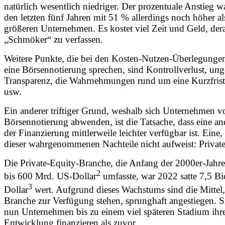
natürlich wesentlich niedriger. Der prozentuale Anstieg wa
den letzten fünf Jahren mit 51 % allerdings noch höher al
größeren Unternehmen. Es kostet viel Zeit und Geld, dera
„Schmöker“ zu verfassen.
Weitere Punkte, die bei den Kosten-Nutzen-Überlegunge
eine Börsennotierung sprechen, sind Kontrollverlust, ung
Transparenz, die Wahrnehmungen rund um eine Kurzfrist
usw.
Ein anderer triftiger Grund, weshalb sich Unternehmen v
Börsennotierung abwenden, ist die Tatsache, dass eine an
der Finanzierung mittlerweile leichter verfügbar ist. Eine, 
dieser wahrgenommenen Nachteile nicht aufweist: Private
Die Private-Equity-Branche, die Anfang der 2000er-Jahr
2
bis 600 Mrd. US-Dollar
umfasste, war 2022 satte 7,5 Bi
3
Dollar
wert. Aufgrund dieses Wachstums sind die Mittel,
Branche zur Verfügung stehen, sprunghaft angestiegen. S
nun Unternehmen bis zu einem viel späteren Stadium ihr
Entwicklung finanzieren als zuvor.