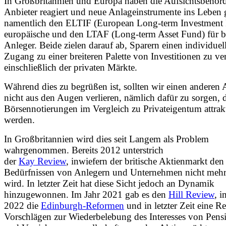
In Großbritannien und Europa haben die Aufsichtsbehör
Anbieter reagiert und neue Anlageinstrumente ins Leben 
namentlich den ELTIF (European Long-term Investment 
europäische und den LTAF (Long-term Asset Fund) für br
Anleger. Beide zielen darauf ab, Sparern einen individuel
Zugang zu einer breiteren Palette von Investitionen zu ve
einschließlich der privaten Märkte.
Während dies zu begrüßen ist, sollten wir einen anderen 
nicht aus den Augen verlieren, nämlich dafür zu sorgen, 
Börsennotierungen im Vergleich zu Privateigentum attrak
werden.
In Großbritannien wird dies seit Langem als Problem
wahrgenommen. Bereits 2012 unterstrich
der
Kay Review
, inwiefern der britische Aktienmarkt den
Bedürfnissen von Anlegern und Unternehmen nicht mehr
wird. In letzter Zeit hat diese Sicht jedoch an Dynamik
hinzugewonnen. Im Jahr 2021 gab es den
Hill Review
, i
2022 die
Edinburgh-Reformen
und in letzter Zeit eine R
Vorschlägen zur Wiederbelebung des Interesses von Pens