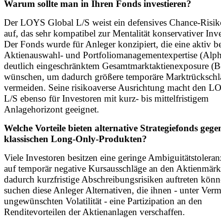
Warum sollte man in Ihren Fonds investieren?
Der LOYS Global L/S weist ein defensives Chance-Risiko
auf, das sehr kompatibel zur Mentalität konservativer Inve
Der Fonds wurde für Anleger konzipiert, die eine aktiv b
Aktienauswahl- und Portfoliomanagementexpertise (Alph
deutlich eingeschränktem Gesamtmarktaktienexposure (B
wünschen, um dadurch größere temporäre Marktrückschl
vermeiden. Seine risikoaverse Ausrichtung macht den L
L/S ebenso für Investoren mit kurz- bis mittelfristigem
Anlagehorizont geeignet.
Welche Vorteile bieten alternative Strategiefonds geg
klassischen Long-Only-Produkten?
Viele Investoren besitzen eine geringe Ambiguitätstolera
auf temporär negative Kursausschläge an den Aktienmärk
dadurch kurzfristige Abschreibungsrisiken auftreten kön
suchen diese Anleger Alternativen, die ihnen - unter Ver
ungewünschten Volatilität - eine Partizipation an den
Renditevorteilen der Aktienanlagen verschaffen.