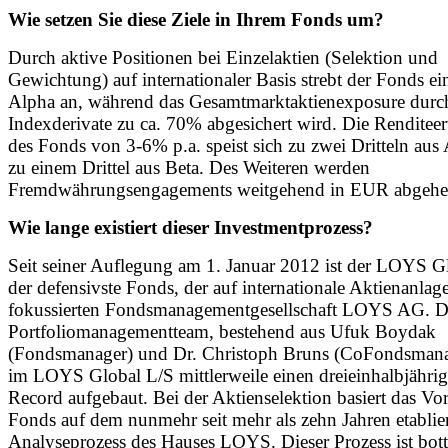
Wie setzen Sie diese Ziele in Ihrem Fonds um?
Durch aktive Positionen bei Einzelaktien (Selektion und
Gewichtung) auf internationaler Basis strebt der Fonds ei
Alpha an, während das Gesamtmarktaktienexposure durc
Indexderivate zu ca. 70% abgesichert wird. Die Renditee
des Fonds von 3-6% p.a. speist sich zu zwei Dritteln aus
zu einem Drittel aus Beta. Des Weiteren werden
Fremdwährungsengagements weitgehend in EUR abgehe
Wie lange existiert dieser Investmentprozess?
Seit seiner Auflegung am 1. Januar 2012 ist der LOYS G
der defensivste Fonds, der auf internationale Aktienanlag
fokussierten Fondsmanagementgesellschaft LOYS AG. D
Portfoliomanagementteam, bestehend aus Ufuk Boydak
(Fondsmanager) und Dr. Christoph Bruns (CoFondsmanag
im LOYS Global L/S mittlerweile einen dreieinhalbjährig
Record aufgebaut. Bei der Aktienselektion basiert das Vo
Fonds auf dem nunmehr seit mehr als zehn Jahren etablie
Analyseprozess des Hauses LOYS. Dieser Prozess ist bo