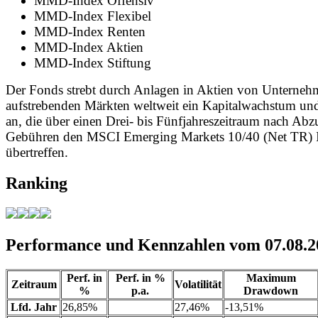
MMD-Index Offensiv
MMD-Index Flexibel
MMD-Index Renten
MMD-Index Aktien
MMD-Index Stiftung
Der Fonds strebt durch Anlagen in Aktien von Unterneh
aufstrebenden Märkten weltweit ein Kapitalwachstum und
an, die über einen Drei- bis Fünfjahreszeitraum nach Abz
Gebühren den MSCI Emerging Markets 10/40 (Net TR) 
übertreffen.
Ranking
Performance und Kennzahlen vom 07.08.2
Perf. in
Perf. in %
Maximum
Zeitraum
Volatilität
%
p.a.
Drawdown
Lfd. Jahr
26,85%
27,46%
-13,51%