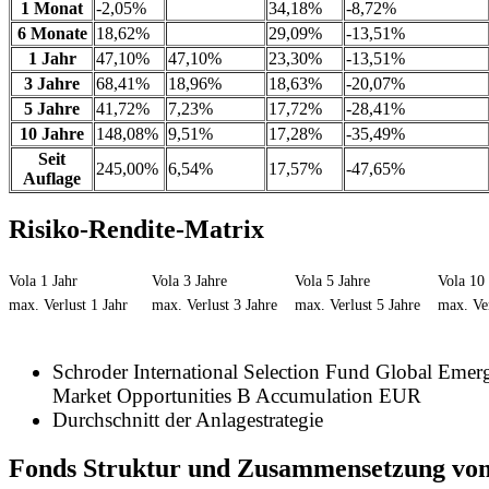
1 Monat
-2,05%
34,18%
-8,72%
6 Monate
18,62%
29,09%
-13,51%
1 Jahr
47,10%
47,10%
23,30%
-13,51%
3 Jahre
68,41%
18,96%
18,63%
-20,07%
5 Jahre
41,72%
7,23%
17,72%
-28,41%
10 Jahre
148,08%
9,51%
17,28%
-35,49%
Seit
245,00%
6,54%
17,57%
-47,65%
Auflage
Risiko-Rendite-Matrix
Vola 1 Jahr
Vola 3 Jahre
Vola 5 Jahre
Vola 10 
max. Verlust 1 Jahr
max. Verlust 3 Jahre
max. Verlust 5 Jahre
max. Ver
Schroder International Selection Fund Global Emer
Market Opportunities B Accumulation EUR
Durchschnitt der Anlagestrategie
Fonds Struktur und Zusammensetzung vo