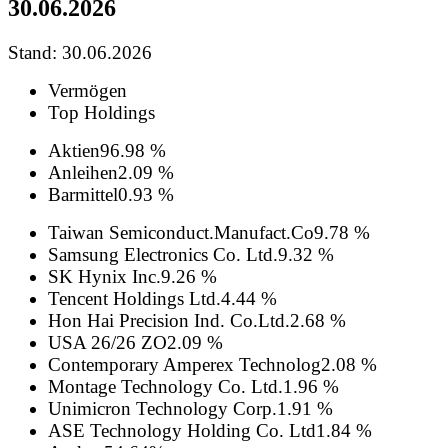
30.06.2026
Stand: 30.06.2026
Vermögen
Top Holdings
Aktien
96.98 %
Anleihen
2.09 %
Barmittel
0.93 %
Taiwan Semiconduct.Manufact.Co
9.78 %
Samsung Electronics Co. Ltd.
9.32 %
SK Hynix Inc.
9.26 %
Tencent Holdings Ltd.
4.44 %
Hon Hai Precision Ind. Co.Ltd.
2.68 %
USA 26/26 ZO
2.09 %
Contemporary Amperex Technolog
2.08 %
Montage Technology Co. Ltd.
1.96 %
Unimicron Technology Corp.
1.91 %
ASE Technology Holding Co. Ltd
1.84 %