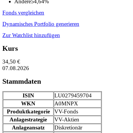
Andere
54,64%
Fonds vergleichen
Dynamisches Portfolio generieren
Zur Watchlist hinzufügen
Kurs
34,50 €
07.08.2026
Stammdaten
ISIN
LU0279459704
WKN
A0MNPX
Produktkategorie
VV-Fonds
Anlagestrategie
VV-Aktien
Anlageansatz
Diskretionär