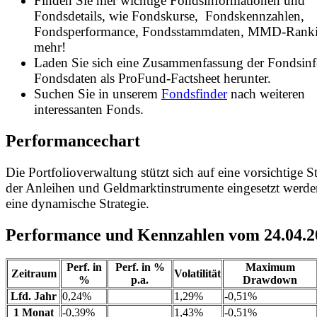
Finden Sie hier wichtige Fondsinformationen und
Fondsdetails, wie Fondskurse, Fondskennzahlen,
Fondsperformance, Fondsstammdaten, MMD-Rank
mehr!
Laden Sie sich eine Zusammenfassung der Fondsin
Fondsdaten als ProFund-Factsheet herunter.
Suchen Sie in unserem
Fondsfinder
nach weiteren
interessanten Fonds.
Performancechart
Die Portfolioverwaltung stützt sich auf eine vorsichtige St
der Anleihen und Geldmarktinstrumente eingesetzt werde
eine dynamische Strategie.
Performance und Kennzahlen vom 24.04.2
Perf. in
Perf. in %
Maximum
Zeitraum
Volatilität
%
p.a.
Drawdown
Lfd. Jahr
0,24%
1,29%
-0,51%
1 Monat
-0,39%
1,43%
-0,51%