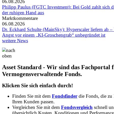
06.08.2026
Philipp Paulus (FGTC Investment): Bei Gold zahlt sich di
der ruhigen Hand aus
Marktkommentare
06.08.2026
Dr. Eckhard Schulte (MainSky): Hyperscaler liefern ab 
Angst vor einem „KI-Groschengrab“ unbegründet ist
weitere News
Asset Standard - Wir sind das Fachportal 
Vermogensverwaltende Fonds.
Klicken Sie sich einfach durch!
Finden Sie mit dem
Fondsfinder
die Fonds, die zu
Ihren Kunden passen.
Vergleichen Sie mit dem
Fondsvergleich
schnell u
übersichtlich Kosten, Konditionen und Performance