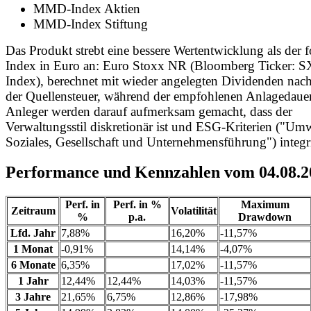
MMD-Index Aktien
MMD-Index Stiftung
Das Produkt strebt eine bessere Wertentwicklung als der 
Index in Euro an: Euro Stoxx NR (Bloomberg Ticker: 
Index), berechnet mit wieder angelegten Dividenden na
der Quellensteuer, während der empfohlenen Anlagedauer
Anleger werden darauf aufmerksam gemacht, dass der
Verwaltungsstil diskretionär ist und ESG-Kriterien ("Umw
Soziales, Gesellschaft und Unternehmensführung") integri
Performance und Kennzahlen vom 04.08.2
Perf. in
Perf. in %
Maximum
Zeitraum
Volatilität
%
p.a.
Drawdown
Lfd. Jahr
7,88%
16,20%
-11,57%
1 Monat
-0,91%
14,14%
-4,07%
6 Monate
6,35%
17,02%
-11,57%
1 Jahr
12,44%
12,44%
14,03%
-11,57%
3 Jahre
21,65%
6,75%
12,86%
-17,98%