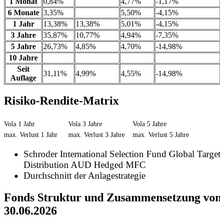
1 Monat
0,84%
4,77%
-1,17%
6 Monate
3,35%
5,50%
-4,15%
1 Jahr
13,38%
13,38%
5,01%
-4,15%
3 Jahre
35,87%
10,77%
4,94%
-7,35%
5 Jahre
26,73%
4,85%
4,70%
-14,98%
10 Jahre
Seit
31,11%
4,99%
4,55%
-14,98%
Auflage
Risiko-Rendite-Matrix
Vola 1 Jahr
Vola 3 Jahre
Vola 5 Jahre
max. Verlust 1 Jahr
max. Verlust 3 Jahre
max. Verlust 5 Jahre
Schroder International Selection Fund Global Targe
Distribution AUD Hedged MFC
Durchschnitt der Anlagestrategie
Fonds Struktur und Zusammensetzung vo
30.06.2026