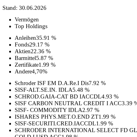
Stand: 30.06.2026
Vermögen
Top Holdings
Anleihen
35.91 %
Fonds
29.17 %
Aktien
22.36 %
Barmittel
5.87 %
Zertifikate
1.99 %
Andere
4,70%
Schroder ISF EM D.A.Re.I Dis
7.92 %
SISF-ALT.SE.IN. IDLA
5.48 %
SCHROD.GAIA-CAT BD IACCDL
4.93 %
SISF CARBON NEUTRAL CREDIT I ACC
3.39 
SISF- COMMODITY IDLA
2.97 %
ISHARES PHYS.MET.O.END ZT
1.99 %
SISF-SECURITI.CRED.IACCDL
1.99 %
SCHRODER INTERNATIONAL SELECT FD G
GOLD I USD ACC
1.98 %