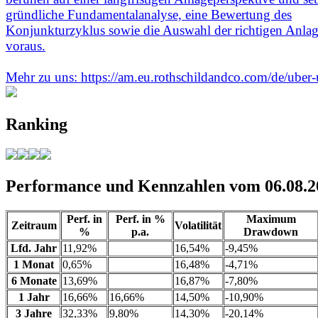
gründliche Fundamentalanalyse, eine Bewertung des
Konjunkturzyklus sowie die Auswahl der richtigen Anlag
voraus.
Mehr zu uns: https://am.eu.rothschildandco.com/de/uber-
Ranking
Performance und Kennzahlen vom 06.08.2
Perf. in
Perf. in %
Maximum
Zeitraum
Volatilität
%
p.a.
Drawdown
Lfd. Jahr
11,92%
16,54%
-9,45%
1 Monat
0,65%
16,48%
-4,71%
6 Monate
13,69%
16,87%
-7,80%
1 Jahr
16,66%
16,66%
14,50%
-10,90%
3 Jahre
32,33%
9,80%
14,30%
-20,14%