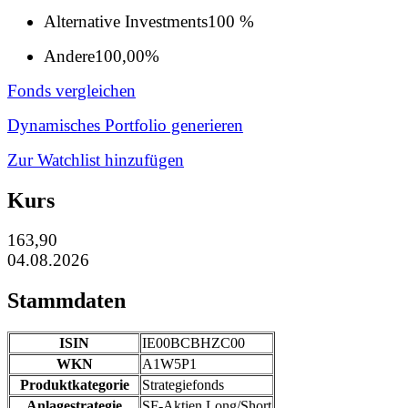
Alternative Investments
100 %
Andere
100,00%
Fonds vergleichen
Dynamisches Portfolio generieren
Zur Watchlist hinzufügen
Kurs
163,90
04.08.2026
Stammdaten
ISIN
IE00BCBHZC00
WKN
A1W5P1
Produktkategorie
Strategiefonds
Anlagestrategie
SF-Aktien Long/Short