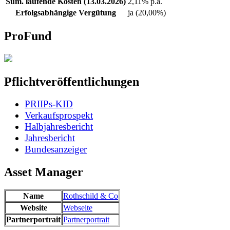
Sum. laufende Kosten (13.03.2026)
2,11% p.a.
Erfolgsabhängige Vergütung
ja (20,00%)
ProFund
Pflichtveröffentlichungen
PRIIPs-KID
Verkaufsprospekt
Halbjahresbericht
Jahresbericht
Bundesanzeiger
Asset Manager
Name
Rothschild & Co
Website
Webseite
Partnerportrait
Partnerportrait