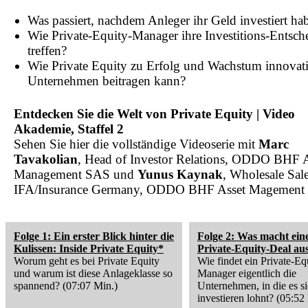
Was passiert, nachdem Anleger ihr Geld investiert ha
Wie Private-Equity-Manager ihre Investitions-Entsc
treffen?
Wie Private Equity zu Erfolg und Wachstum innovat
Unternehmen beitragen kann?
Entdecken Sie die Welt von Private Equity | Video
Akademie, Staffel 2
Sehen Sie hier die vollständige Videoserie mit
Marc
Tavakolian
, Head of Investor Relations, ODDO BHF A
Management SAS und
Yunus Kaynak
, Wholesale Sal
IFA/Insurance Germany, ODDO BHF Asset Magemen
Folge 1: Ein erster Blick hinter die
Folge 2: Was macht ein
Kulissen: Inside Private Equity*
Private-Equity-Deal au
Worum geht es bei Private Equity
Wie findet ein Private-Eq
und warum ist diese Anlageklasse so
Manager eigentlich die
spannend? (07:07 Min.)
Unternehmen, in die es s
investieren lohnt? (05:52