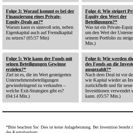
Folge 3: Worauf kommt es bei der
Folge 4: Wie steigert Pr
Finanzierung eines Private-
Equity den Wert der
Equity-Deals an?*
Beteiligungen?*
Warum kann es sinnvoll sein, neben
Was tut ein Private-Equi
Eigenkapital auch auf Fremdkapital
um den Wert der Untern
zu setzen? (05:57 Min)
seinem Portfolio zu steig
Min.)
Folge 5: Wie kann der Fonds mit
Folge 6: Wie werden d
seinen Beteiligungen Gewinne
des Fonds an die Invest
erzielen?*
ausgezahlt?*
Ziel ist es, die im Wert gesteigerten
Nach dem Deal ist vor d
Unternehmensbeteiligungen
wie Kapital wieder an In
gewinnbringend zu verkaufen –
zurückfließt und für neue
welche Exit-Strategien gibt es?
Investitionen verwendet
(04:14 Min.)
kann. (05:57 Min.)
*Bitte beachten Sie: Dies ist keine Anlageberatung. Bei Investition besteht 
des Kapitalverlusts.