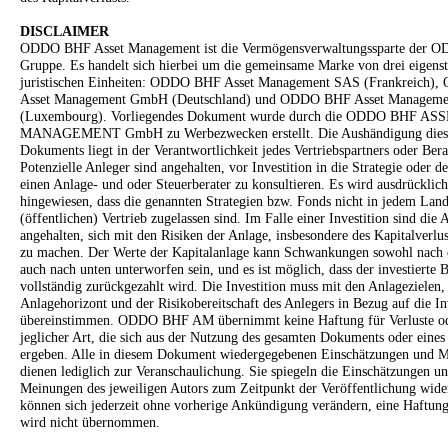
DISCLAIMER
ODDO BHF Asset Management ist die Vermögensverwaltungssparte der 
Gruppe. Es handelt sich hierbei um die gemeinsame Marke von drei eigens
juristischen Einheiten: ODDO BHF Asset Management SAS (Frankreich
Asset Management GmbH (Deutschland) und ODDO BHF Asset Manageme
(Luxembourg). Vorliegendes Dokument wurde durch die ODDO BHF AS
MANAGEMENT GmbH zu Werbezwecken erstellt. Die Aushändigung dies
Dokuments liegt in der Verantwortlichkeit jedes Vertriebspartners oder Bera
Potenzielle Anleger sind angehalten, vor Investition in die Strategie oder d
einen Anlage- und oder Steuerberater zu konsultieren. Es wird ausdrücklich
hingewiesen, dass die genannten Strategien bzw. Fonds nicht in jedem Lan
(öffentlichen) Vertrieb zugelassen sind. Im Falle einer Investition sind die 
angehalten, sich mit den Risiken der Anlage, insbesondere des Kapitalverlus
zu machen. Der Werte der Kapitalanlage kann Schwankungen sowohl nach 
auch nach unten unterworfen sein, und es ist möglich, dass der investierte B
vollständig zurückgezahlt wird. Die Investition muss mit den Anlagezielen
Anlagehorizont und der Risikobereitschaft des Anlegers in Bezug auf die In
übereinstimmen. ODDO BHF AM übernimmt keine Haftung für Verluste o
jeglicher Art, die sich aus der Nutzung des gesamten Dokuments oder eines
ergeben. Alle in diesem Dokument wiedergegebenen Einschätzungen und 
dienen lediglich zur Veranschaulichung. Sie spiegeln die Einschätzungen u
Meinungen des jeweiligen Autors zum Zeitpunkt der Veröffentlichung wide
können sich jederzeit ohne vorherige Ankündigung verändern, eine Haftung
wird nicht übernommen.