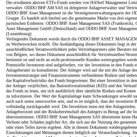
Die erwähnten aktiven ETFs-Fonds werden von HANetf Management Limi
verwaltet. ODDO BHF AM SAS ist delegierter Anlageverwalter und Vertrieb
ODDO BHF Asset Management ist die Vermögensverwaltungssparte der 
Gruppe. Es handelt sich hierbei um die gemeinsame Marke von drei eigens
juristischen Einheiten: ODDO BHF Asset Management SAS (Frankreich
Asset Management GmbH (Deutschland) und ODDO BHF Asset Manageme
(Luxembourg).
Vorliegendes Dokument wurde durch die ODDO BHF ASSET MANAG
zu Werbezwecken erstellt. Die Aushändigung dieses Dokuments liegt in der
ausschließlichen Verantwortlichkeit jedes Vertriebspartners oder Beraters 
von Belgien, wo dieses Dokument ausschließlich für Vertriebsstellen/Vermit
bestimmt ist und nicht an nicht-professionelle Kunden weitergegeben werde
Potenzielle Investoren sind aufgefordert, vor der Investition in den Fonds e
Anlageberater zu konsultieren. Der Anleger wird auf die mit der Anlage de
Investmentstrategie und Finanzinstrumente verbundenen Risiken und insbes
das Kapitalverlustrisiko des Fonds hingewiesen. Bei einer Investition in den
der Anleger verpflichtet, das Basisinformationsblatt (KID) und den Verkauf
des Fonds zu lesen, um sich ausführlich über sämtliche Risiken und Kosten
zu informieren. Der Wert der Kapitalanlage kann Schwankungen sowohl na
auch nach unten unterworfen sein, und es ist möglich, dass der investierte B
vollständig zurückgezahlt wird. Die Investition muss mit den Anlagezielen
Anlagehorizont und der Risikobereitschaft des Anlegers in Bezug auf die In
übereinstimmen. ODDO BHF Asset Management SAS übernimmt keine Haf
Verluste oder Schäden jeglicher Art, die sich aus der Nutzung des gesamt
oder eines Teiles davon ergeben. Alle in diesem Dokument wiedergegebene
Einschätzungen und Meinungen dienen lediglich zur Veranschaulichung. Sie