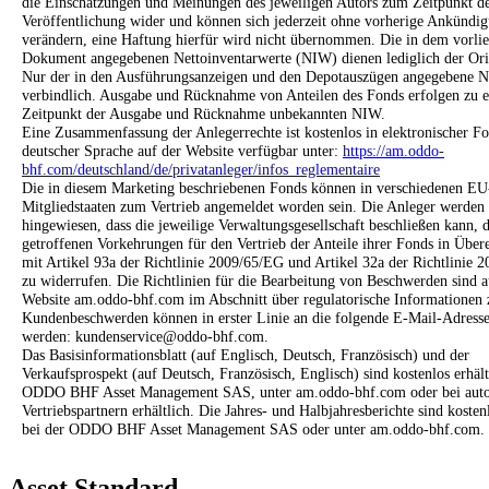
die Einschätzungen und Meinungen des jeweiligen Autors zum Zeitpunkt d
Veröffentlichung wider und können sich jederzeit ohne vorherige Ankündi
verändern, eine Haftung hierfür wird nicht übernommen. Die in dem vorli
Dokument angegebenen Nettoinventarwerte (NIW) dienen lediglich der Ori
Nur der in den Ausführungsanzeigen und den Depotauszügen angegebene N
verbindlich. Ausgabe und Rücknahme von Anteilen des Fonds erfolgen zu
Zeitpunkt der Ausgabe und Rücknahme unbekannten NIW.
Eine Zusammenfassung der Anlegerrechte ist kostenlos in elektronischer F
deutscher Sprache auf der Website verfügbar unter:
https://am.oddo-
bhf.com/deutschland/de/privatanleger/infos_reglementaire
Die in diesem Marketing beschriebenen Fonds können in verschiedenen EU
Mitgliedstaaten zum Vertrieb angemeldet worden sein. Die Anleger werden
hingewiesen, dass die jeweilige Verwaltungsgesellschaft beschließen kann, d
getroffenen Vorkehrungen für den Vertrieb der Anteile ihrer Fonds in Übe
mit Artikel 93a der Richtlinie 2009/65/EG und Artikel 32a der Richtlinie 
zu widerrufen. Die Richtlinien für die Bearbeitung von Beschwerden sind a
Website am.oddo-bhf.com im Abschnitt über regulatorische Informationen 
Kundenbeschwerden können in erster Linie an die folgende E-Mail-Adresse
werden: kundenservice@oddo-bhf.com.
Das Basisinformationsblatt (auf Englisch, Deutsch, Französisch) und der
Verkaufsprospekt (auf Deutsch, Französisch, Englisch) sind kostenlos erhält
ODDO BHF Asset Management SAS, unter am.oddo-bhf.com oder bei autor
Vertriebspartnern erhältlich. Die Jahres- und Halbjahresberichte sind kostenl
bei der ODDO BHF Asset Management SAS oder unter am.oddo-bhf.com.
Asset Standard