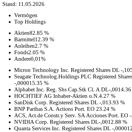
Stand: 11.05.2026
Vermögen
Top Holdings
Aktien
82.85 %
Barmittel
12.39 %
Anleihen
2.7 %
Fonds
2.05 %
Andere
0,01%
Micron Technology Inc. Registered Shares DL -,10
Seagate Technolog.Holdings PLC Registered Share
-,00001
5.35 %
Alphabet Inc. Reg. Shs Cap.Stk Cl. A DL-,001
4.36
HOCHTIEF AG Inhaber-Aktien o.N.
4.27 %
SanDisk Corp. Registered Shares DL -,01
3.93 %
BNP Paribas S.A. Actions Port. EO 2
3.24 %
ACS, Act.de Constr.y Serv. SA Acciones Port. EO -
NVIDIA Corp. Registered Shares DL-,001
2.88 %
Quanta Services Inc. Registered Shares DL -,00001