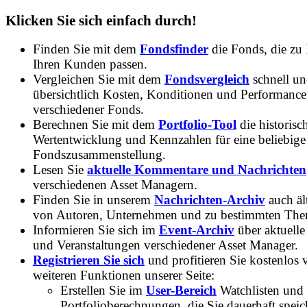
Klicken Sie sich einfach durch!
Finden Sie mit dem
Fondsfinder
die Fonds, die zu
Ihren Kunden passen.
Vergleichen Sie mit dem
Fondsvergleich
schnell u
übersichtlich Kosten, Konditionen und Performance
verschiedener Fonds.
Berechnen Sie mit dem
Portfolio-Tool
die historisc
Wertentwicklung und Kennzahlen für eine beliebige
Fondszusammenstellung.
Lesen Sie
aktuelle Kommentare und Nachrichten
verschiedenen Asset Managern.
Finden Sie in unserem
Nachrichten-Archiv
auch ält
von Autoren, Unternehmen und zu bestimmten Th
Informieren Sie sich im
Event-Archiv
über aktuelle
und Veranstaltungen verschiedener Asset Manager.
Registrieren Sie sich
und profitieren Sie kostenlos 
weiteren Funktionen unserer Seite:
Erstellen Sie im
User-Bereich
Watchlisten und
Portfolioberechnungen, die Sie dauerhaft speic