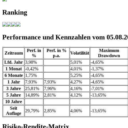
Ranking
Performance und Kennzahlen vom 05.08.2
Perf. in
Perf. in %
Maximum
Zeitraum
Volatilität
%
p.a.
Drawdown
Lfd. Jahr
3,98%
5,01%
-4,65%
1 Monat
-0,42%
4,01%
-1,37%
6 Monate
1,75%
5,25%
-4,65%
1 Jahr
7,93%
7,93%
4,27%
-4,65%
3 Jahre
25,81%
7,96%
4,16%
-7,01%
5 Jahre
14,89%
2,81%
4,12%
-13,65%
10 Jahre
Seit
29,79%
2,85%
4,06%
-13,65%
Auflage
Risiko-Rendite-Matrix