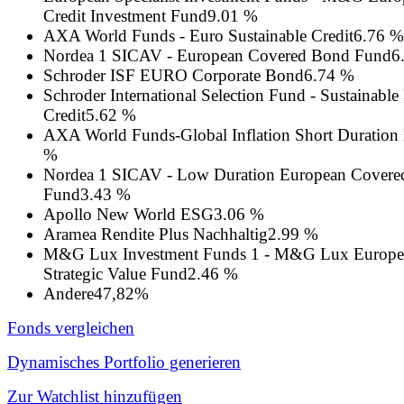
Credit Investment Fund
9.01 %
AXA World Funds - Euro Sustainable Credit
6.76 %
Nordea 1 SICAV - European Covered Bond Fund
6
Schroder ISF EURO Corporate Bond
6.74 %
Schroder International Selection Fund - Sustainab
Credit
5.62 %
AXA World Funds-Global Inflation Short Duration
%
Nordea 1 SICAV - Low Duration European Cover
Fund
3.43 %
Apollo New World ESG
3.06 %
Aramea Rendite Plus Nachhaltig
2.99 %
M&G Lux Investment Funds 1 - M&G Lux Europe
Strategic Value Fund
2.46 %
Andere
47,82%
Fonds vergleichen
Dynamisches Portfolio generieren
Zur Watchlist hinzufügen