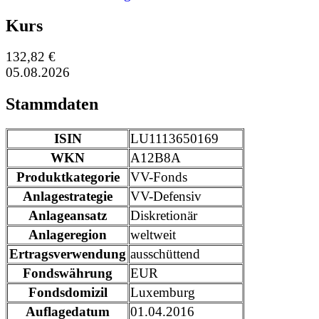
Kurs
132,82 €
05.08.2026
Stammdaten
ISIN
LU1113650169
WKN
A12B8A
Produktkategorie
VV-Fonds
Anlagestrategie
VV-Defensiv
Anlageansatz
Diskretionär
Anlageregion
weltweit
Ertragsverwendung
ausschüttend
Fondswährung
EUR
Fondsdomizil
Luxemburg
Auflagedatum
01.04.2016