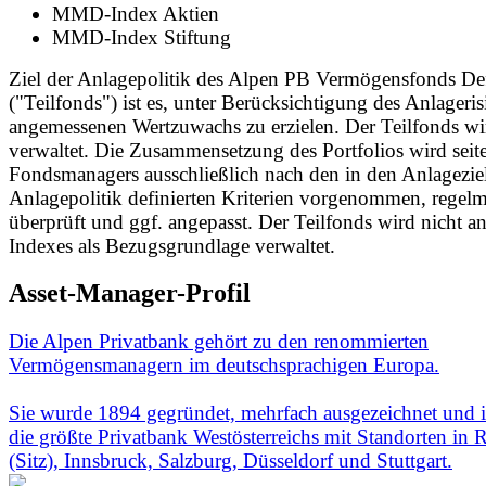
MMD-Index Aktien
MMD-Index Stiftung
Ziel der Anlagepolitik des Alpen PB Vermögensfonds De
("Teilfonds") ist es, unter Berücksichtigung des Anlageri
angemessenen Wertzuwachs zu erzielen. Der Teilfonds wi
verwaltet. Die Zusammensetzung des Portfolios wird seit
Fondsmanagers ausschließlich nach den in den Anlageziel
Anlagepolitik definierten Kriterien vorgenommen, regel
überprüft und ggf. angepasst. Der Teilfonds wird nicht a
Indexes als Bezugsgrundlage verwaltet.
Asset-Manager-Profil
Die Alpen Privatbank gehört zu den renommierten
Vermögensmanagern im deutschsprachigen Europa.
Sie wurde 1894 gegründet, mehrfach ausgezeichnet und i
die größte Privatbank Westösterreichs mit Standorten in R
(Sitz), Innsbruck, Salzburg, Düsseldorf und Stuttgart.