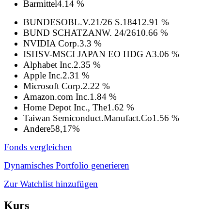
Barmittel
4.14 %
BUNDESOBL.V.21/26 S.184
12.91 %
BUND SCHATZANW. 24/26
10.66 %
NVIDIA Corp.
3.3 %
ISHSV-MSCI JAPAN EO HDG A
3.06 %
Alphabet Inc.
2.35 %
Apple Inc.
2.31 %
Microsoft Corp.
2.22 %
Amazon.com Inc.
1.84 %
Home Depot Inc., The
1.62 %
Taiwan Semiconduct.Manufact.Co
1.56 %
Andere
58,17%
Fonds vergleichen
Dynamisches Portfolio generieren
Zur Watchlist hinzufügen
Kurs