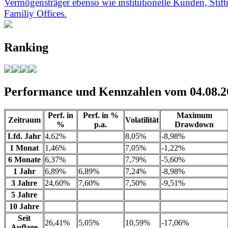
Vermögensträger ebenso wie institutionelle Kunden, Stif
Familiy Offices.
Ranking
Performance und Kennzahlen vom 04.08.2
Perf. in
Perf. in %
Maximum
Zeitraum
Volatilität
%
p.a.
Drawdown
Lfd. Jahr
4,62%
8,05%
-8,98%
1 Monat
1,46%
7,05%
-1,22%
6 Monate
6,37%
7,79%
-5,60%
1 Jahr
6,89%
6,89%
7,24%
-8,98%
3 Jahre
24,60%
7,60%
7,50%
-9,51%
5 Jahre
10 Jahre
Seit
26,41%
5,05%
10,59%
-17,06%
Auflage