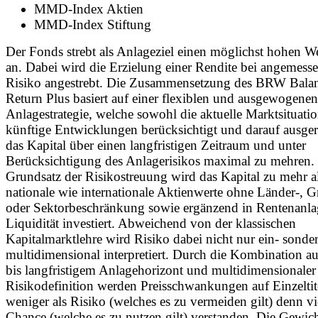
MMD-Index Aktien
MMD-Index Stiftung
Der Fonds strebt als Anlageziel einen möglichst hohen 
an. Dabei wird die Erzielung einer Rendite bei angemes
Risiko angestrebt. Die Zusammensetzung des BRW Bala
Return Plus basiert auf einer flexiblen und ausgewogenen
Anlagestrategie, welche sowohl die aktuelle Marktsituatio
künftige Entwicklungen berücksichtigt und darauf ausgeric
das Kapital über einen langfristigen Zeitraum und unter
Berücksichtigung des Anlagerisikos maximal zu mehren
Grundsatz der Risikostreuung wird das Kapital zu mehr a
nationale wie internationale Aktienwerte ohne Länder-, 
oder Sektorbeschränkung sowie ergänzend in Rentenanl
Liquidität investiert. Abweichend von der klassischen
Kapitalmarktlehre wird Risiko dabei nicht nur ein- sonde
multidimensional interpretiert. Durch die Kombination au
bis langfristigem Anlagehorizont und multidimensionaler
Risikodefinition werden Preisschwankungen auf Einzeltit
weniger als Risiko (welches es zu vermeiden gilt) denn vi
Chance (welche es zu nutzen gilt) verstanden. Die Gewic