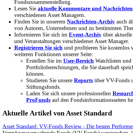
Fondszusammenstellung.
Lesen Sie
aktuelle Kommentare und Nachrichten
verschiedenen Asset Managern.
Finden Sie in unserem
Nachrichten-Archiv
auch ält
von Autoren, Unternehmen und zu bestimmten Th
Informieren Sie sich im
Event-Archiv
über aktuelle
und Veranstaltungen verschiedener Asset Manager.
Registrieren Sie sich
und profitieren Sie kostenlos 
weiteren Funktionen unserer Seite:
Erstellen Sie im
User-Bereich
Watchlisten und
Portfolioberechnungen, die Sie dauerhaft speic
können.
Studieren Sie unsere
Reports
über VV-Fonds 
Stiftungsfonds.
Laden Sie sich unsere professionellen
Researc
ProFunds
auf den Fondsinformationsseiten he
Aktuelle Artikel von Asset Standard
Asset Standard: VV-Fonds Review - Die besten Performe
Vermögensverwaltende Fonds (VV-Fonds) versprechen, 