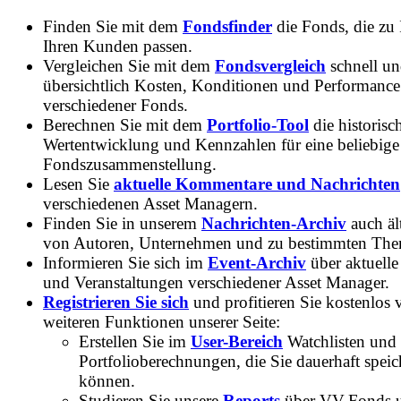
Finden Sie mit dem
Fondsfinder
die Fonds, die zu
Ihren Kunden passen.
Vergleichen Sie mit dem
Fondsvergleich
schnell u
übersichtlich Kosten, Konditionen und Performance
verschiedener Fonds.
Berechnen Sie mit dem
Portfolio-Tool
die historisc
Wertentwicklung und Kennzahlen für eine beliebige
Fondszusammenstellung.
Lesen Sie
aktuelle Kommentare und Nachrichten
verschiedenen Asset Managern.
Finden Sie in unserem
Nachrichten-Archiv
auch ält
von Autoren, Unternehmen und zu bestimmten Th
Informieren Sie sich im
Event-Archiv
über aktuelle
und Veranstaltungen verschiedener Asset Manager.
Registrieren Sie sich
und profitieren Sie kostenlos 
weiteren Funktionen unserer Seite:
Erstellen Sie im
User-Bereich
Watchlisten und
Portfolioberechnungen, die Sie dauerhaft speic
können.
Studieren Sie unsere
Reports
über VV-Fonds 