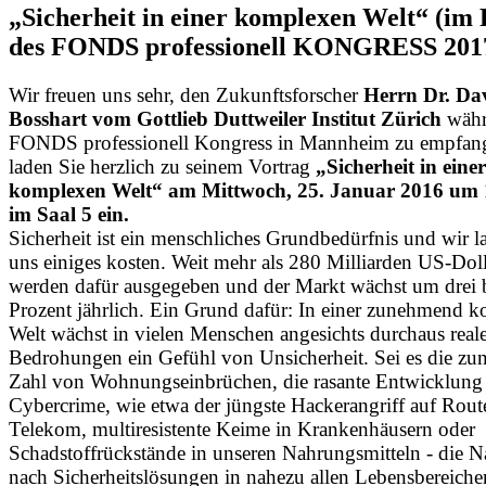
„Sicherheit in einer komplexen Welt“ (i
des FONDS professionell KONGRESS 201
Wir freuen uns sehr, den Zukunftsforscher
Herrn Dr. Da
Bosshart vom Gottlieb Duttweiler Institut Zürich
währ
FONDS professionell Kongress in Mannheim zu empfan
laden Sie herzlich zu seinem Vortrag
„Sicherheit in einer
komplexen Welt“ am Mittwoch, 25. Januar 2016 um 
im Saal 5 ein.
Sicherheit ist ein menschliches Grundbedürfnis und wir la
uns einiges kosten. Weit mehr als 280 Milliarden US-Doll
werden dafür ausgegeben und der Markt wächst um drei b
Prozent jährlich. Ein Grund dafür: In einer zunehmend 
Welt wächst in vielen Menschen angesichts durchaus real
Bedrohungen ein Gefühl von Unsicherheit. Sei es die z
Zahl von Wohnungseinbrüchen, die rasante Entwicklung
Cybercrime, wie etwa der jüngste Hackerangriff auf Rout
Telekom, multiresistente Keime in Krankenhäusern oder
Schadstoffrückstände in unseren Nahrungsmitteln - die N
nach Sicherheitslösungen in nahezu allen Lebensbereichen