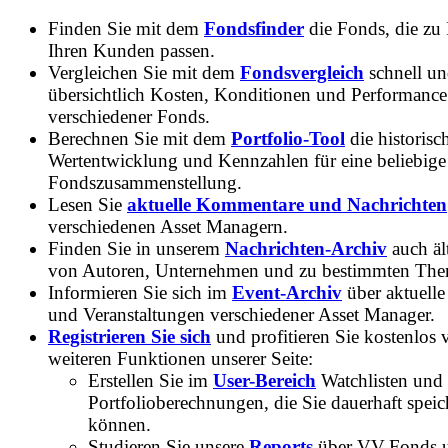
Finden Sie mit dem
Fondsfinder
die Fonds, die zu
Ihren Kunden passen.
Vergleichen Sie mit dem
Fondsvergleich
schnell u
übersichtlich Kosten, Konditionen und Performance
verschiedener Fonds.
Berechnen Sie mit dem
Portfolio-Tool
die historisc
Wertentwicklung und Kennzahlen für eine beliebige
Fondszusammenstellung.
Lesen Sie
aktuelle Kommentare und Nachrichten
verschiedenen Asset Managern.
Finden Sie in unserem
Nachrichten-Archiv
auch ält
von Autoren, Unternehmen und zu bestimmten Th
Informieren Sie sich im
Event-Archiv
über aktuelle
und Veranstaltungen verschiedener Asset Manager.
Registrieren Sie sich
und profitieren Sie kostenlos 
weiteren Funktionen unserer Seite:
Erstellen Sie im
User-Bereich
Watchlisten und
Portfolioberechnungen, die Sie dauerhaft speic
können.
Studieren Sie unsere
Reports
über VV-Fonds 