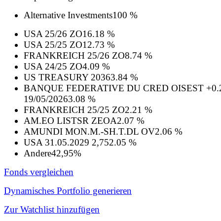
Alternative Investments
100 %
USA 25/26 ZO
16.18 %
USA 25/25 ZO
12.73 %
FRANKREICH 25/26 ZO
8.74 %
USA 24/25 ZO
4.09 %
US TREASURY 2036
3.84 %
BANQUE FEDERATIVE DU CRED OISEST +0.
19/05/2026
3.08 %
FRANKREICH 25/25 ZO
2.21 %
AM.EO LISTSR ZEOA
2.07 %
AMUNDI MON.M.-SH.T.DL OV
2.06 %
USA 31.05.2029 2,75
2.05 %
Andere
42,95%
Fonds vergleichen
Dynamisches Portfolio generieren
Zur Watchlist hinzufügen