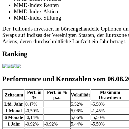
MMD-Index Renten
MMD-Index Aktien
MMD-Index Stiftung
Der Teilfonds investiert in börsengehandelte Optionen un
Swaps auf Indizes der Vereinigten Staaten, der Eurozone
Asiens, deren durchschnittliche Laufzeit ein Jahr beträgt.
Ranking
Performance und Kennzahlen vom 06.08.2
Perf. in
Perf. in %
Maximum
Zeitraum
Volatilität
%
p.a.
Drawdown
Lfd. Jahr
0,47%
5,52%
-5,50%
1 Monat
-0,50%
5,06%
-1,45%
6 Monate
-0,14%
5,66%
-5,50%
1 Jahr
-0,92%
-0,92%
5,44%
-5,50%