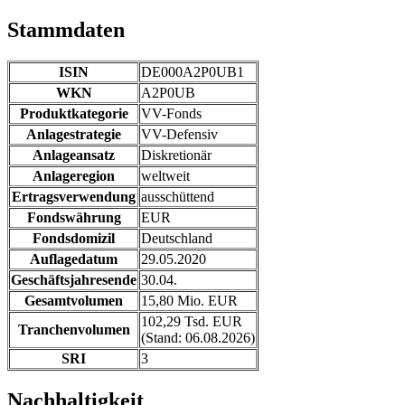
Stammdaten
ISIN
DE000A2P0UB1
WKN
A2P0UB
Produktkategorie
VV-Fonds
Anlagestrategie
VV-Defensiv
Anlageansatz
Diskretionär
Anlageregion
weltweit
Ertragsverwendung
ausschüttend
Fondswährung
EUR
Fondsdomizil
Deutschland
Auflagedatum
29.05.2020
Geschäftsjahresende
30.04.
Gesamtvolumen
15,80 Mio. EUR
102,29 Tsd. EUR
Tranchenvolumen
(Stand: 06.08.2026)
SRI
3
Nachhaltigkeit