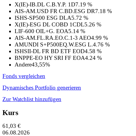
X(IE)-IB.DL C.B.Y.P. 1D
7.19 %
AIS-AM.USD FR C.BD.ESG DR
7.18 %
ISHS-SP500 ESG DLA
5.72 %
X(IE)-ESG DL COBD 1CDL
5.26 %
LIF-600 OIL+G. EOA
5.14 %
AIS-AM.FL.RA.EO.C.1-3 AEO
4.99 %
AMUNDI S+P500EQ.W.ESG L.
4.76 %
ISHSII-DL FR BD ETF EOD
4.58 %
BNPPE-EO HY SRI FF EOA
4.24 %
Andere
43,55%
Fonds vergleichen
Dynamisches Portfolio generieren
Zur Watchlist hinzufügen
Kurs
61,03 €
06.08.2026