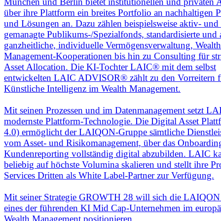
München und Berlin bietet institutionellen und privaten 
über ihre Plattform ein breites Portfolio an nachhaltigen
und Lösungen an. Dazu zählen beispielsweise aktiv- und
gemanagte Publikums-/Spezialfonds, standardisierte und
ganzheitliche, individuelle Vermögensverwaltung, Wealth
Management-Kooperationen bis hin zu Consulting für str
Asset Allocation. Die KI-Tochter LAIC® mit dem selbst
entwickelten LAIC ADVISOR® zählt zu den Vorreitern f
Künstliche Intelligenz im Wealth Management.
Mit seinen Prozessen und im Datenmanagement setzt L
modernste Plattform-Technologie. Die Digital Asset Pla
4.0) ermöglicht der LAIQON-Gruppe sämtliche Dienstlei
vom Asset- und Risikomanagement, über das Onboardin
Kundenreporting vollständig digital abzubilden. LAIC k
beliebig auf höchste Volumina skalieren und stellt ihre P
Services Dritten als White Label-Partner zur Verfügung.
Mit seiner Strategie GROWTH 28 will sich die LAIQON
eines der führenden KI Mid Cap-Unternehmen im europä
Wealth Management positionieren.