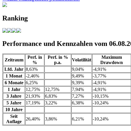
Ranking
Performance und Kennzahlen vom 06.08.2
Perf. in
Perf. in %
Maximum
Zeitraum
Volatilität
%
p.a.
Drawdown
Lfd. Jahr
8,63%
9,04%
-4,91%
1 Monat
-2,46%
9,49%
-3,77%
6 Monate
6,25%
9,39%
-4,91%
1 Jahr
12,75%
12,75%
7,94%
-4,91%
3 Jahre
21,93%
6,83%
7,27%
-10,15%
5 Jahre
17,19%
3,22%
6,38%
-10,24%
10 Jahre
Seit
26,40%
3,86%
6,21%
-10,24%
Auflage