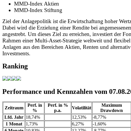
MMD-Index Aktien
MMD-Index Stiftung
Ziel der Anlagepolitik ist die Erwirtschaftung hoher Wer
Dabei wird die Erzielung einer Rendite bei angemessene
angestrebt. Um dieses Ziel zu erreichen, investiert der Fo
Rahmen einer Multi-Asset-Strategie weltweit und flexibel
Anlagen aus den Bereichen Aktien, Renten und alternati
Investments.
Ranking
Performance und Kennzahlen vom 07.08.2
Perf. in
Perf. in %
Maximum
Zeitraum
Volatilität
%
p.a.
Drawdown
Lfd. Jahr
18,74%
12,53%
-8,77%
1 Monat
1,73%
6,27%
-1,60%
6 Monate
10,83%
12,27%
-8,77%