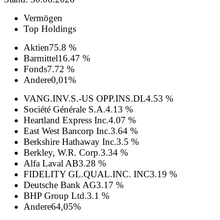
Vermögen
Top Holdings
Aktien
75.8 %
Barmittel
16.47 %
Fonds
7.72 %
Andere
0,01%
VANG.INV.S.-US OPP.INS.DL
4.53 %
Société Générale S.A.
4.13 %
Heartland Express Inc.
4.07 %
East West Bancorp Inc.
3.64 %
Berkshire Hathaway Inc.
3.5 %
Berkley, W.R. Corp.
3.34 %
Alfa Laval AB
3.28 %
FIDELITY GL.QUAL.INC. INC
3.19 %
Deutsche Bank AG
3.17 %
BHP Group Ltd.
3.1 %
Andere
64,05%