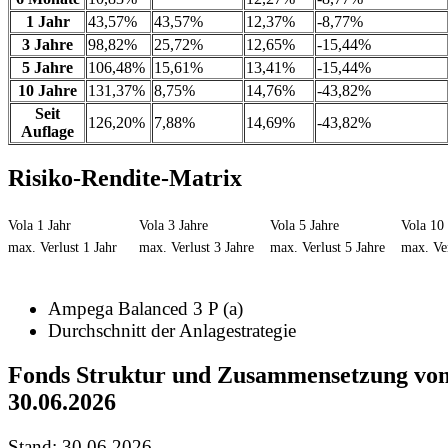
1 Jahr
43,57%
43,57%
12,37%
-8,77%
3 Jahre
98,82%
25,72%
12,65%
-15,44%
5 Jahre
106,48%
15,61%
13,41%
-15,44%
10 Jahre
131,37%
8,75%
14,76%
-43,82%
Seit
126,20%
7,88%
14,69%
-43,82%
Auflage
Risiko-Rendite-Matrix
Vola 1 Jahr
Vola 3 Jahre
Vola 5 Jahre
Vola 10 
max. Verlust 1 Jahr
max. Verlust 3 Jahre
max. Verlust 5 Jahre
max. Ver
Ampega Balanced 3 P (a)
Durchschnitt der Anlagestrategie
Fonds Struktur und Zusammensetzung vo
30.06.2026
Stand: 30.06.2026