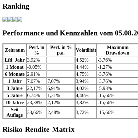
Ranking
Performance und Kennzahlen vom 05.08.2
Perf. in
Perf. in %
Maximum
Zeitraum
Volatilität
%
p.a.
Drawdown
Lfd. Jahr
3,92%
4,52%
-3,76%
1 Monat
-0,05%
4,44%
-1,27%
6 Monate
2,91%
4,75%
-3,76%
1 Jahr
7,07%
7,07%
3,94%
-3,76%
3 Jahre
22,17%
6,91%
4,02%
-5,98%
5 Jahre
6,74%
1,31%
4,46%
-15,66%
10 Jahre
23,38%
2,12%
3,82%
-15,66%
Seit
33,66%
2,48%
3,72%
-15,66%
Auflage
Risiko-Rendite-Matrix