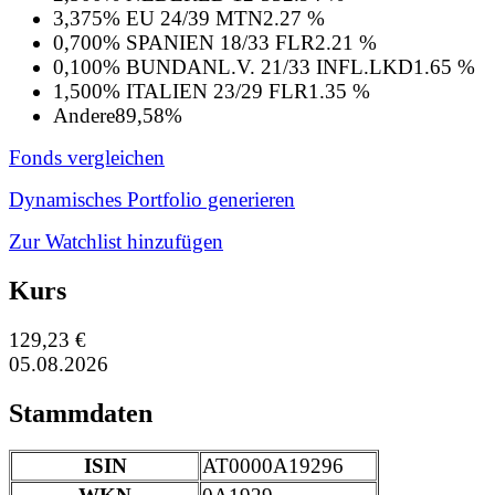
3,375% EU 24/39 MTN
2.27 %
0,700% SPANIEN 18/33 FLR
2.21 %
0,100% BUNDANL.V. 21/33 INFL.LKD
1.65 %
1,500% ITALIEN 23/29 FLR
1.35 %
Andere
89,58%
Fonds vergleichen
Dynamisches Portfolio generieren
Zur Watchlist hinzufügen
Kurs
129,23 €
05.08.2026
Stammdaten
ISIN
AT0000A19296