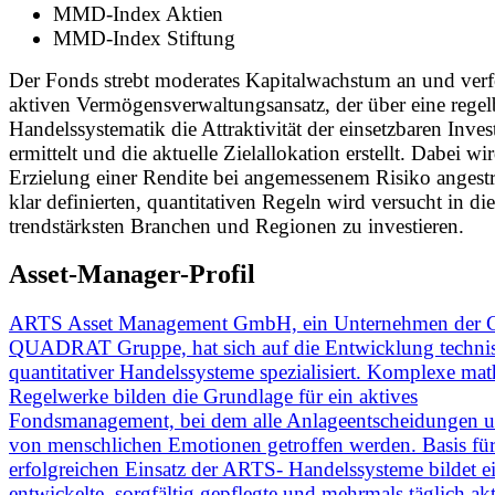
MMD-Index Aktien
MMD-Index Stiftung
Der Fonds strebt moderates Kapitalwachstum an und verf
aktiven Vermögensverwaltungsansatz, der über eine regelb
Handelssystematik die Attraktivität der einsetzbaren Inve
ermittelt und die aktuelle Zielallokation erstellt. Dabei wi
Erzielung einer Rendite bei angemessenem Risiko angest
klar definierten, quantitativen Regeln wird versucht in die
trendstärksten Branchen und Regionen zu investieren.
Asset-Manager-Profil
ARTS Asset Management GmbH, ein Unternehmen der 
QUADRAT Gruppe, hat sich auf die Entwicklung technis
quantitativer Handelssysteme spezialisiert. Komplexe ma
Regelwerke bilden die Grundlage für ein aktives
Fondsmanagement, bei dem alle Anlageentscheidungen 
von menschlichen Emotionen getroffen werden. Basis fü
erfolgreichen Einsatz der ARTS- Handelssysteme bildet e
entwickelte, sorgfältig gepflegte und mehrmals täglich akt