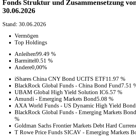
Fonds Struktur und Zusammensetzung vo
30.06.2026
Stand: 30.06.2026
Vermögen
Top Holdings
Anleihen
99.49 %
Barmittel
0.51 %
Andere
0,00%
iShares China CNY Bond UCITS ETF
11.97 %
BlackRock Global Funds - China Bond Fund
7.51 
UBAM Global High Yield Solution IC
6.57 %
Amundi - Emerging Markets Bond
5.08 %
AXA World Funds - US Dynamic High Yield Bond
BlackRock Global Funds - Emerging Markets Bon
%
Goldman Sachs Frontier Markets Debt Hard Curren
T Rowe Price Funds SICAV - Emerging Markets B