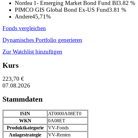
Nordea 1- Emerging Market Bond Fund BI
3.82 %
PIMCO GIS Global Bond Ex-US Fund
3.81 %
Andere
45,71%
Fonds vergleichen
Dynamisches Portfolio generieren
Zur Watchlist hinzufügen
Kurs
223,70 €
07.08.2026
Stammdaten
ISIN
AT0000A08ET0
WKN
0A08ET
Produktkategorie
VV-Fonds
Anlagestrategie
VV-Renten