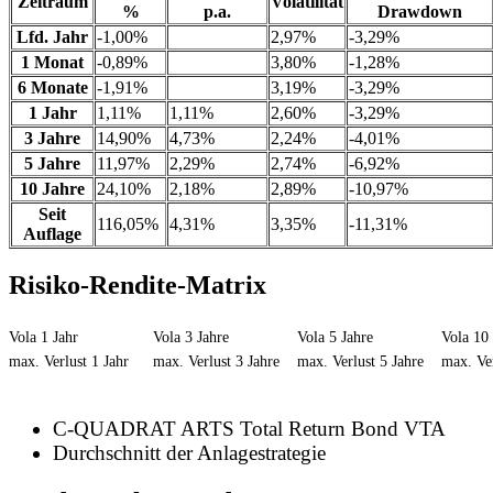
Zeitraum
Volatilität
%
p.a.
Drawdown
Lfd. Jahr
-1,00%
2,97%
-3,29%
1 Monat
-0,89%
3,80%
-1,28%
6 Monate
-1,91%
3,19%
-3,29%
1 Jahr
1,11%
1,11%
2,60%
-3,29%
3 Jahre
14,90%
4,73%
2,24%
-4,01%
5 Jahre
11,97%
2,29%
2,74%
-6,92%
10 Jahre
24,10%
2,18%
2,89%
-10,97%
Seit
116,05%
4,31%
3,35%
-11,31%
Auflage
Risiko-Rendite-Matrix
Vola 1 Jahr
Vola 3 Jahre
Vola 5 Jahre
Vola 10 
max. Verlust 1 Jahr
max. Verlust 3 Jahre
max. Verlust 5 Jahre
max. Ver
C-QUADRAT ARTS Total Return Bond VTA
Durchschnitt der Anlagestrategie