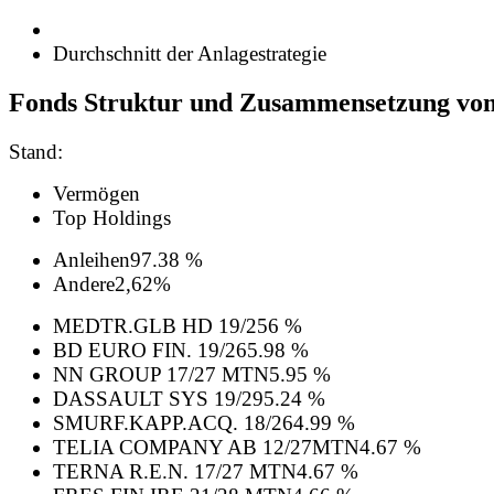
Durchschnitt der Anlagestrategie
Fonds Struktur und Zusammensetzung vo
Stand:
Vermögen
Top Holdings
Anleihen
97.38 %
Andere
2,62%
MEDTR.GLB HD 19/25
6 %
BD EURO FIN. 19/26
5.98 %
NN GROUP 17/27 MTN
5.95 %
DASSAULT SYS 19/29
5.24 %
SMURF.KAPP.ACQ. 18/26
4.99 %
TELIA COMPANY AB 12/27MTN
4.67 %
TERNA R.E.N. 17/27 MTN
4.67 %