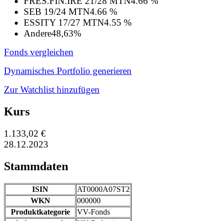
FRES.FIN.IRE 21/28 MTN
4.66 %
SEB 19/24 MTN
4.66 %
ESSITY 17/27 MTN
4.55 %
Andere
48,63%
Fonds vergleichen
Dynamisches Portfolio generieren
Zur Watchlist hinzufügen
Kurs
1.133,02 €
28.12.2023
Stammdaten
ISIN
AT0000A07ST2
WKN
000000
Produktkategorie
VV-Fonds