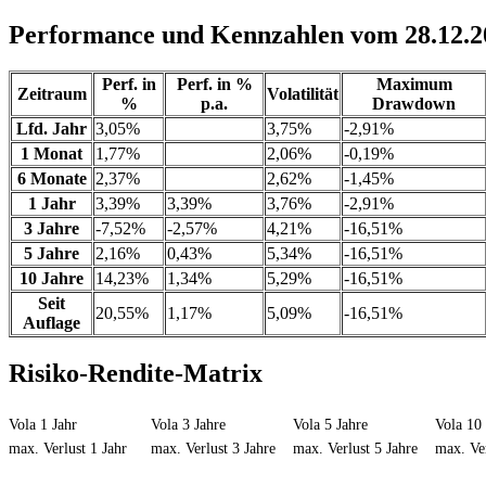
Performance und Kennzahlen vom 28.12.2
Perf. in
Perf. in %
Maximum
Zeitraum
Volatilität
%
p.a.
Drawdown
Lfd. Jahr
3,05%
3,75%
-2,91%
1 Monat
1,77%
2,06%
-0,19%
6 Monate
2,37%
2,62%
-1,45%
1 Jahr
3,39%
3,39%
3,76%
-2,91%
3 Jahre
-7,52%
-2,57%
4,21%
-16,51%
5 Jahre
2,16%
0,43%
5,34%
-16,51%
10 Jahre
14,23%
1,34%
5,29%
-16,51%
Seit
20,55%
1,17%
5,09%
-16,51%
Auflage
Risiko-Rendite-Matrix
Vola 1 Jahr
Vola 3 Jahre
Vola 5 Jahre
Vola 10 
max. Verlust 1 Jahr
max. Verlust 3 Jahre
max. Verlust 5 Jahre
max. Ver