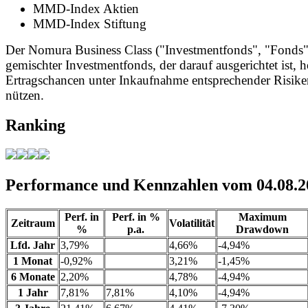
MMD-Index Aktien
MMD-Index Stiftung
Der Nomura Business Class ("Investmentfonds", "Fonds")
gemischter Investmentfonds, der darauf ausgerichtet ist, 
Ertragschancen unter Inkaufnahme entsprechender Risike
nützen.
Ranking
Performance und Kennzahlen vom 04.08.2
Perf. in
Perf. in %
Maximum
Zeitraum
Volatilität
%
p.a.
Drawdown
Lfd. Jahr
3,79%
4,66%
-4,94%
1 Monat
-0,92%
3,21%
-1,45%
6 Monate
2,20%
4,78%
-4,94%
1 Jahr
7,81%
7,81%
4,10%
-4,94%