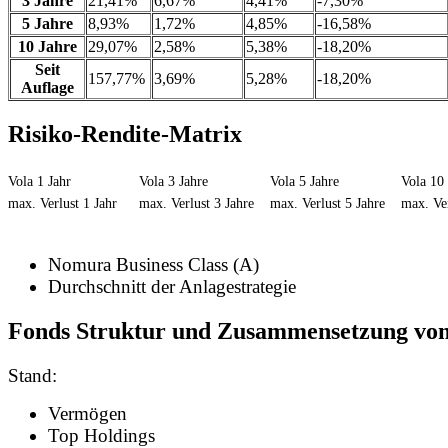
3 Jahre
21,41%
6,67%
4,41%
-7,30%
5 Jahre
8,93%
1,72%
4,85%
-16,58%
10 Jahre
29,07%
2,58%
5,38%
-18,20%
Seit
157,77%
3,69%
5,28%
-18,20%
Auflage
Risiko-Rendite-Matrix
Vola 1 Jahr
Vola 3 Jahre
Vola 5 Jahre
Vola 10 
max. Verlust 1 Jahr
max. Verlust 3 Jahre
max. Verlust 5 Jahre
max. Ver
Nomura Business Class (A)
Durchschnitt der Anlagestrategie
Fonds Struktur und Zusammensetzung vo
Stand:
Vermögen
Top Holdings