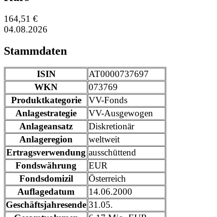
164,51 €
04.08.2026
Stammdaten
ISIN
AT0000737697
WKN
073769
Produktkategorie
VV-Fonds
Anlagestrategie
VV-Ausgewogen
Anlageansatz
Diskretionär
Anlageregion
weltweit
Ertragsverwendung
ausschüttend
Fondswährung
EUR
Fondsdomizil
Österreich
Auflagedatum
14.06.2000
Geschäftsjahresende
31.05.