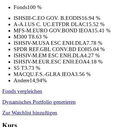
Fonds
100 %
ISHSIII-C.EO GOV. B.EODIS
16.94 %
A-A.I.US C. UC.ETFDR DLAC
15.52 %
MFS-M.EURO GOV.BOND IEOA
15.41 %
M300 T
8.63 %
ISHSIV-M.USA ESC ENH.DLA
7.78 %
SPDR REF.GBL CONV.BD EOH
5.04 %
ISHSIV-M.EM ESC ENH.DLA
4.27 %
ISHSIV-M.EUR.ESC ENH.EOA
4.18 %
S5 T
3.73 %
MACQU.F.S.-GLRA IEOA
3.56 %
Andere
14,94%
Fonds vergleichen
Dynamisches Portfolio generieren
Zur Watchlist hinzufügen
Kurs