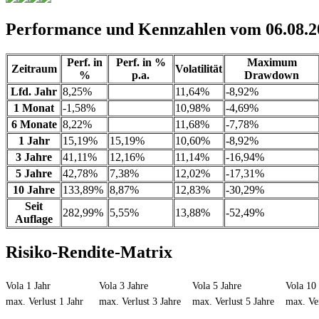
Performance und Kennzahlen vom 06.08.2
Perf. in
Perf. in %
Maximum
Zeitraum
Volatilität
%
p.a.
Drawdown
Lfd. Jahr
8,25%
11,64%
-8,92%
1 Monat
-1,58%
10,98%
-4,69%
6 Monate
8,22%
11,68%
-7,78%
1 Jahr
15,19%
15,19%
10,60%
-8,92%
3 Jahre
41,11%
12,16%
11,14%
-16,94%
5 Jahre
42,78%
7,38%
12,02%
-17,31%
10 Jahre
133,89%
8,87%
12,83%
-30,29%
Seit
282,99%
5,55%
13,88%
-52,49%
Auflage
Risiko-Rendite-Matrix
Vola 1 Jahr
Vola 3 Jahre
Vola 5 Jahre
Vola 10 
max. Verlust 1 Jahr
max. Verlust 3 Jahre
max. Verlust 5 Jahre
max. Ver