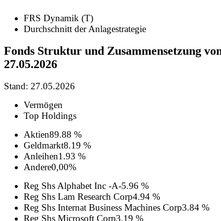
FRS Dynamik (T)
Durchschnitt der Anlagestrategie
Fonds Struktur und Zusammensetzung vo
27.05.2026
Stand: 27.05.2026
Vermögen
Top Holdings
Aktien
89.88 %
Geldmarkt
8.19 %
Anleihen
1.93 %
Andere
0,00%
Reg Shs Alphabet Inc -A-
5.96 %
Reg Shs Lam Research Corp
4.94 %
Reg Shs Internat Business Machines Corp
3.84 %
Reg Shs Microsoft Corp
3.19 %