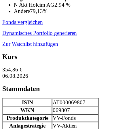
N Akt Holcim AG
2.94 %
Andere
79,13%
Fonds vergleichen
Dynamisches Portfolio generieren
Zur Watchlist hinzufügen
Kurs
354,86 €
06.08.2026
Stammdaten
ISIN
AT0000698071
WKN
069807
Produktkategorie
VV-Fonds
Anlagestrategie
VV-Aktien