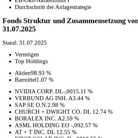
EB-Öko-Aktienfonds I
Durchschnitt der Anlagestrategie
Fonds Struktur und Zusammensetzung vo
31.07.2025
Stand: 31.07.2025
Vermögen
Top Holdings
Aktien
98.93 %
Barmittel
1.07 %
NVIDIA CORP. DL-,001
5.11 %
VERBUND AG INH. A
3.44 %
SAP SE O.N.
2.98 %
CHURCH + DWIGHT CO. DL 1
2.74 %
BORALEX INC. A
2.59 %
ASML HOLDING EO -,09
2.57 %
AT + T INC. DL 1
2.55 %