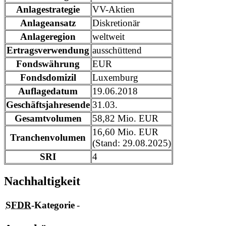
Anlagestrategie
VV-Aktien
Anlageansatz
Diskretionär
Anlageregion
weltweit
Ertragsverwendung
ausschüttend
Fondswährung
EUR
Fondsdomizil
Luxemburg
Auflagedatum
19.06.2018
Geschäftsjahresende
31.03.
Gesamtvolumen
58,82 Mio. EUR
16,60 Mio. EUR
Tranchenvolumen
(Stand: 29.08.2025)
SRI
4
Nachhaltigkeit
SFDR
-Kategorie
-