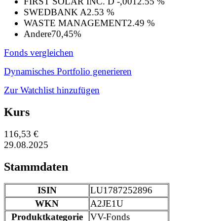
FIRST SOLAR INC. D -,001
2.55 %
SWEDBANK A
2.53 %
WASTE MANAGEMENT
2.49 %
Andere
70,45%
Fonds vergleichen
Dynamisches Portfolio generieren
Zur Watchlist hinzufügen
Kurs
116,53 €
29.08.2025
Stammdaten
ISIN
LU1787252896
WKN
A2JE1U
Produktkategorie
VV-Fonds