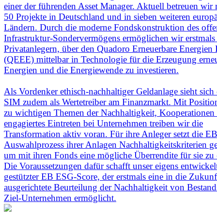
einer der führenden Asset Manager. Aktuell betreuen wir 
50 Projekte in Deutschland und in sieben weiteren europ
Ländern. Durch die moderne Fondskonstruktion des off
Infrastruktur-Sondervermögens ermöglichen wir erstmals
Privatanlegern, über den Quadoro Erneuerbare Energien
(QEEE) mittelbar in Technologie für die Erzeugung erne
Energien und die Energiewende zu investieren.
Als Vordenker ethisch-nachhaltiger Geldanlage sieht sich
SIM zudem als Wertetreiber am Finanzmarkt. Mit Positio
zu wichtigen Themen der Nachhaltigkeit, Kooperationen
engagiertes Eintreten bei Unternehmen treiben wir die
Transformation aktiv voran. Für ihre Anleger setzt die 
Auswahlprozess ihrer Anlagen Nachhaltigkeitskriterien gez
um mit ihren Fonds eine mögliche Überrendite für sie zu 
Die Voraussetzungen dafür schafft unser eigens entwickelt
gestützter EB ESG-Score, der erstmals eine in die Zukunf
ausgerichtete Beurteilung der Nachhaltigkeit von Bestand
Ziel-Unternehmen ermöglicht.