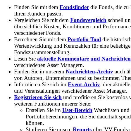
Finden Sie mit dem
Fondsfinder
die Fonds, die zu
Ihren Kunden passen.
Vergleichen Sie mit dem
Fondsvergleich
schnell u
übersichtlich Kosten, Konditionen und Performance
verschiedener Fonds.
Berechnen Sie mit dem
Portfolio-Tool
die historisc
Wertentwicklung und Kennzahlen für eine beliebige
Fondszusammenstellung.
Lesen Sie
aktuelle Kommentare und Nachrichten
verschiedenen Asset Managern.
Finden Sie in unserem
Nachrichten-Archiv
auch ält
von Autoren, Unternehmen und zu bestimmten Th
Informieren Sie sich im
Event-Archiv
über aktuelle
und Veranstaltungen verschiedener Asset Manager.
Registrieren Sie sich
und profitieren Sie kostenlos 
weiteren Funktionen unserer Seite:
Erstellen Sie im
User-Bereich
Watchlisten und
Portfolioberechnungen, die Sie dauerhaft speic
können.
Studieren Sie unsere
Reports
über VV-Fonds 