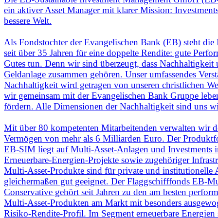
ein aktiver Asset Manager mit klarer Mission: Investments
bessere Welt.
Als Fondstochter der Evangelischen Bank (EB) steht di
seit über 35 Jahren für eine doppelte Rendite: gute Perf
Gutes tun. Denn wir sind überzeugt, dass Nachhaltigkeit
Geldanlage zusammen gehören. Unser umfassendes Verst
Nachhaltigkeit wird getragen von unseren christlichen We
wir gemeinsam mit der Evangelischen Bank Gruppe lebe
fördern. Alle Dimensionen der Nachhaltigkeit sind uns wi
Mit über 80 kompetenten Mitarbeitenden verwalten wir de
Vermögen von mehr als 6 Milliarden Euro. Der Produktf
EB-SIM liegt auf Multi-Asset-Anlagen und Investments i
Erneuerbare-Energien-Projekte sowie zugehöriger Infrastr
Multi-Asset-Produkte sind für private und institutionelle
gleichermaßen gut geeignet. Der Flaggschifffonds EB-Mu
Conservative gehört seit Jahren zu den am besten perfor
Multi-Asset-Produkten am Markt mit besonders ausgew
Risiko-Rendite-Profil. Im Segment erneuerbare Energien 