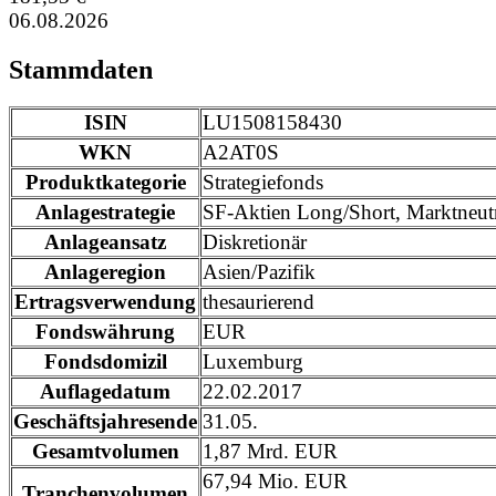
06.08.2026
Stammdaten
ISIN
LU1508158430
WKN
A2AT0S
Produktkategorie
Strategiefonds
Anlagestrategie
SF-Aktien Long/Short, Marktneut
Anlageansatz
Diskretionär
Anlageregion
Asien/Pazifik
Ertragsverwendung
thesaurierend
Fondswährung
EUR
Fondsdomizil
Luxemburg
Auflagedatum
22.02.2017
Geschäftsjahresende
31.05.
Gesamtvolumen
1,87 Mrd. EUR
67,94 Mio. EUR
Tranchenvolumen