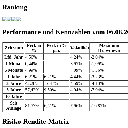
Ranking
Performance und Kennzahlen vom 06.08.2
Perf. in
Perf. in %
Maximum
Zeitraum
Volatilität
%
p.a.
Drawdown
Lfd. Jahr
4,56%
4,24%
-2,04%
1 Monat
0,44%
3,95%
-1,09%
6 Monate
4,99%
4,09%
-1,36%
1 Jahr
6,21%
6,21%
4,44%
-3,23%
3 Jahre
42,28%
12,47%
4,59%
-4,13%
5 Jahre
57,43%
9,50%
4,94%
-7,94%
10 Jahre
Seit
81,53%
6,51%
7,96%
-16,85%
Auflage
Risiko-Rendite-Matrix