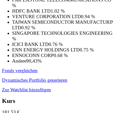
%
HDFC BANK LTD
1.02 %
VENTURE CORPORATION LTD
0.94 %
TAIWAN SEMICONDUCTOR MANUFACTURI
LTD
0.92 %
SINGAPORE TECHNOLOGIES ENGINEERING
%
ICICI BANK LTD
0.76 %
ENN ENERGY HOLDINGS LTD
0.75 %
ENNOCONN CORP
0.68 %
Andere
90,43%
Fonds vergleichen
Dynamisches Portfolio generieren
Zur Watchlist hinzufügen
Kurs
181,53 €