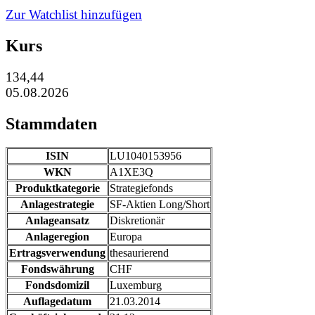
Zur Watchlist hinzufügen
Kurs
134,44
05.08.2026
Stammdaten
ISIN
LU1040153956
WKN
A1XE3Q
Produktkategorie
Strategiefonds
Anlagestrategie
SF-Aktien Long/Short
Anlageansatz
Diskretionär
Anlageregion
Europa
Ertragsverwendung
thesaurierend
Fondswährung
CHF
Fondsdomizil
Luxemburg
Auflagedatum
21.03.2014