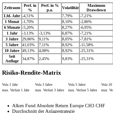
Perf. in
Perf. in %
Maximum
Zeitraum
Volatilität
%
p.a.
Drawdown
Lfd. Jahr
-4,51%
7,79%
-7,21%
1 Monat
-1,70%
8,10%
-2,86%
6 Monate
-5,20%
8,27%
-6,95%
1 Jahr
-3,13%
-3,13%
6,87%
-7,21%
3 Jahre
29,86%
9,11%
8,05%
-7,81%
5 Jahre
41,03%
7,11%
8,92%
-11,58%
10 Jahre
49,13%
4,08%
8,92%
-25,31%
Seit
34,87%
2,45%
9,83%
-25,31%
Auflage
Risiko-Rendite-Matrix
Vola 1 Jahr
Vola 3 Jahre
Vola 5 Jahre
Vola 10 
max. Verlust 1 Jahr
max. Verlust 3 Jahre
max. Verlust 5 Jahre
max. Ver
Alken Fund Absolute Return Europe CH3 CHF
Durchschnitt der Anlagestrategie