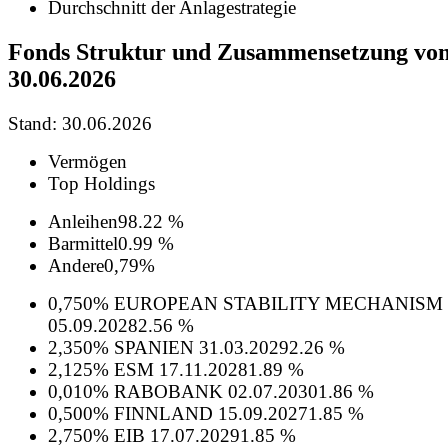
Durchschnitt der Anlagestrategie
Fonds Struktur und Zusammensetzung vo
30.06.2026
Stand: 30.06.2026
Vermögen
Top Holdings
Anleihen
98.22 %
Barmittel
0.99 %
Andere
0,79%
0,750% EUROPEAN STABILITY MECHANISM
05.09.2028
2.56 %
2,350% SPANIEN 31.03.2029
2.26 %
2,125% ESM 17.11.2028
1.89 %
0,010% RABOBANK 02.07.2030
1.86 %
0,500% FINNLAND 15.09.2027
1.85 %
2,750% EIB 17.07.2029
1.85 %