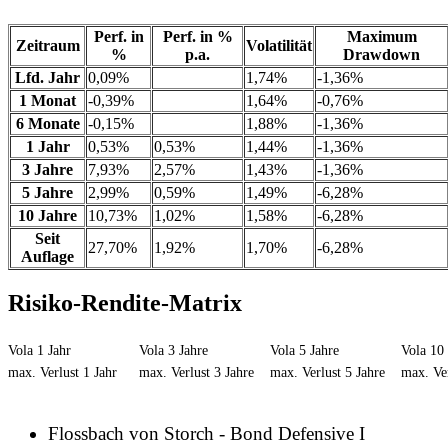
Perf. in
Perf. in %
Maximum
Zeitraum
Volatilität
%
p.a.
Drawdown
Lfd. Jahr
0,09%
1,74%
-1,36%
1 Monat
-0,39%
1,64%
-0,76%
6 Monate
-0,15%
1,88%
-1,36%
1 Jahr
0,53%
0,53%
1,44%
-1,36%
3 Jahre
7,93%
2,57%
1,43%
-1,36%
5 Jahre
2,99%
0,59%
1,49%
-6,28%
10 Jahre
10,73%
1,02%
1,58%
-6,28%
Seit
27,70%
1,92%
1,70%
-6,28%
Auflage
Risiko-Rendite-Matrix
Vola 1 Jahr
Vola 3 Jahre
Vola 5 Jahre
Vola 10 
max. Verlust 1 Jahr
max. Verlust 3 Jahre
max. Verlust 5 Jahre
max. Ver
Flossbach von Storch - Bond Defensive I