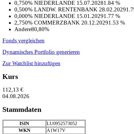
0,750% NIEDERLANDE 15.07.2028
1.84 %
0,500% LANDW. RENTENBANK 28.02.2029
1.
0,000% NIEDERLANDE 15.01.2029
1.77 %
2,750% COMMERZBANK 20.12.2029
1.53 %
Andere
80,80%
Fonds vergleichen
Dynamisches Portfolio generieren
Zur Watchlist hinzufügen
Kurs
112,13 €
04.08.2026
Stammdaten
ISIN
LU0952573052
WKN
A1W17V