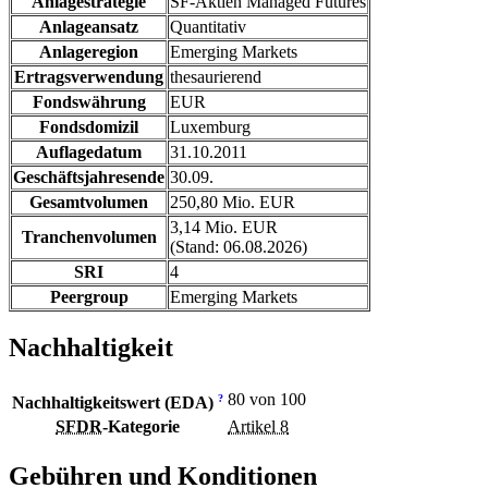
Anlagestrategie
SF-Aktien Managed Futures
Anlageansatz
Quantitativ
Anlageregion
Emerging Markets
Ertragsverwendung
thesaurierend
Fondswährung
EUR
Fondsdomizil
Luxemburg
Auflagedatum
31.10.2011
Geschäftsjahresende
30.09.
Gesamtvolumen
250,80 Mio. EUR
3,14 Mio. EUR
Tranchenvolumen
(Stand: 06.08.2026)
SRI
4
Peergroup
Emerging Markets
Nachhaltigkeit
80 von 100
?
Nachhaltigkeitswert (EDA)
SFDR
-Kategorie
Artikel 8
Gebühren und Konditionen