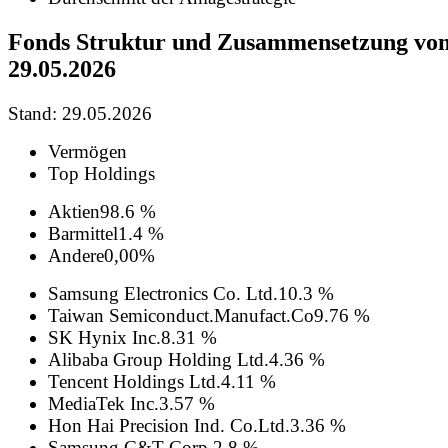
Fonds Struktur und Zusammensetzung vo
29.05.2026
Stand: 29.05.2026
Vermögen
Top Holdings
Aktien
98.6 %
Barmittel
1.4 %
Andere
0,00%
Samsung Electronics Co. Ltd.
10.3 %
Taiwan Semiconduct.Manufact.Co
9.76 %
SK Hynix Inc.
8.31 %
Alibaba Group Holding Ltd.
4.36 %
Tencent Holdings Ltd.
4.11 %
MediaTek Inc.
3.57 %
Hon Hai Precision Ind. Co.Ltd.
3.36 %
Samsung C&T Corp.
2.8 %