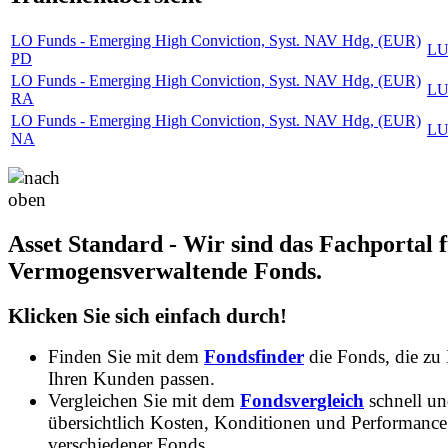
LO Funds - Emerging High Conviction, Syst. NAV Hdg, (EUR)
LU
PD
LO Funds - Emerging High Conviction, Syst. NAV Hdg, (EUR)
LU
RA
LO Funds - Emerging High Conviction, Syst. NAV Hdg, (EUR)
LU
NA
Asset Standard - Wir sind das Fachportal 
Vermogensverwaltende Fonds.
Klicken Sie sich einfach durch!
Finden Sie mit dem
Fondsfinder
die Fonds, die zu
Ihren Kunden passen.
Vergleichen Sie mit dem
Fondsvergleich
schnell u
übersichtlich Kosten, Konditionen und Performance
verschiedener Fonds.