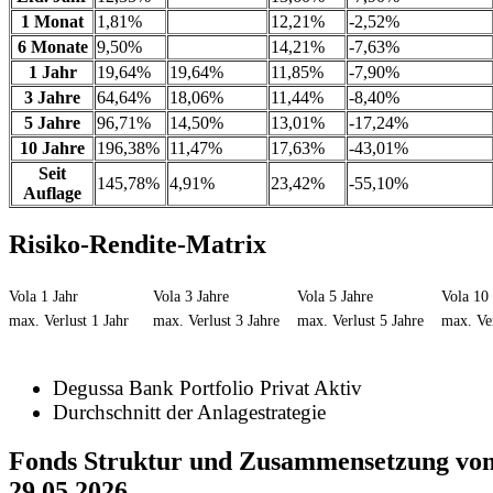
1 Monat
1,81%
12,21%
-2,52%
6 Monate
9,50%
14,21%
-7,63%
1 Jahr
19,64%
19,64%
11,85%
-7,90%
3 Jahre
64,64%
18,06%
11,44%
-8,40%
5 Jahre
96,71%
14,50%
13,01%
-17,24%
10 Jahre
196,38%
11,47%
17,63%
-43,01%
Seit
145,78%
4,91%
23,42%
-55,10%
Auflage
Risiko-Rendite-Matrix
Vola 1 Jahr
Vola 3 Jahre
Vola 5 Jahre
Vola 10 
max. Verlust 1 Jahr
max. Verlust 3 Jahre
max. Verlust 5 Jahre
max. Ver
Degussa Bank Portfolio Privat Aktiv
Durchschnitt der Anlagestrategie
Fonds Struktur und Zusammensetzung vo
29.05.2026