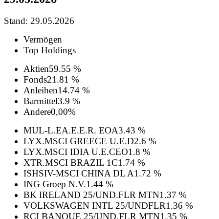
Stand: 29.05.2026
Vermögen
Top Holdings
Aktien
59.55 %
Fonds
21.81 %
Anleihen
14.74 %
Barmittel
3.9 %
Andere
0,00%
MUL-L.EA.E.E.R. EOA
3.43 %
LYX.MSCI GREECE U.E.D
2.6 %
LYX.MSCI IDIA U.E.CEO
1.8 %
XTR.MSCI BRAZIL 1C
1.74 %
ISHSIV-MSCI CHINA DL A
1.72 %
ING Groep N.V.
1.44 %
BK IRELAND 25/UND.FLR MTN
1.37 %
VOLKSWAGEN INTL 25/UNDFLR
1.36 %
RCI BANQUE 25/UND.FLR MTN
1.35 %