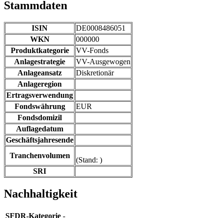
Stammdaten
ISIN
DE0008486051
WKN
000000
Produktkategorie
VV-Fonds
Anlagestrategie
VV-Ausgewogen
Anlageansatz
Diskretionär
Anlageregion
Ertragsverwendung
Fondswährung
EUR
Fondsdomizil
Auflagedatum
Geschäftsjahresende
Tranchenvolumen
(Stand: )
SRI
Nachhaltigkeit
SFDR
-Kategorie
-