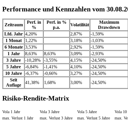
Performance und Kennzahlen vom 30.08.2
Perf. in
Perf. in %
Maximum
Zeitraum
Volatilität
%
p.a.
Drawdown
Lfd. Jahr
4,20%
2,87%
-1,59%
1 Monat
1,22%
3,18%
-1,03%
6 Monate
3,53%
2,92%
-1,59%
1 Jahr
8,63%
8,63%
3,09%
-2,93%
3 Jahre
-10,28%
-3,55%
4,15%
-24,50%
5 Jahre
-6,84%
-1,41%
4,10%
-24,50%
10 Jahre
-6,37%
-0,66%
3,27%
-24,50%
Seit
41,38%
1,68%
3,00%
-24,50%
Auflage
Risiko-Rendite-Matrix
Vola 1 Jahr
Vola 3 Jahre
Vola 5 Jahre
Vola 10 
max. Verlust 1 Jahr
max. Verlust 3 Jahre
max. Verlust 5 Jahre
max. Ver