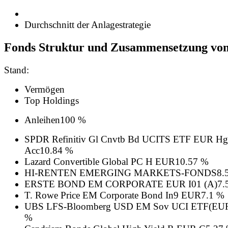
Durchschnitt der Anlagestrategie
Fonds Struktur und Zusammensetzung vo
Stand:
Vermögen
Top Holdings
Anleihen
100 %
SPDR Refinitiv Gl Cnvtb Bd UCITS ETF EUR H
Acc
10.84 %
Lazard Convertible Global PC H EUR
10.57 %
HI-RENTEN EMERGING MARKETS-FONDS
8.
ERSTE BOND EM CORPORATE EUR I01 (A)
7.
T. Rowe Price EM Corporate Bond In9 EUR
7.1 %
UBS LFS-Bloomberg USD EM Sov UCI ETF(EU
%