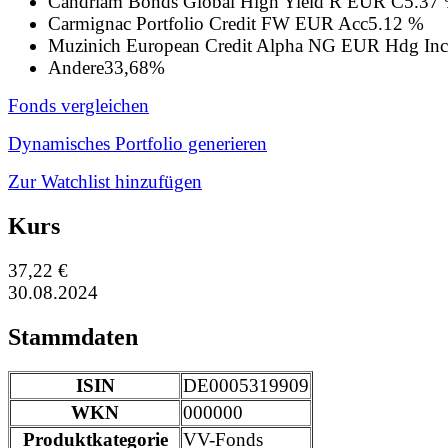
Candriam Bonds Global High Yield R EUR C
5.37
Carmignac Portfolio Credit FW EUR Acc
5.12 %
Muzinich European Credit Alpha NG EUR Hdg Inc
Andere
33,68%
Fonds vergleichen
Dynamisches Portfolio generieren
Zur Watchlist hinzufügen
Kurs
37,22 €
30.08.2024
Stammdaten
ISIN
DE0005319909
WKN
000000
Produktkategorie
VV-Fonds