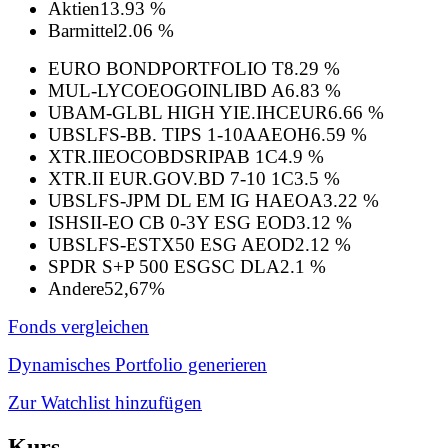
Aktien
13.93 %
Barmittel
2.06 %
EURO BONDPORTFOLIO T
8.29 %
MUL-LYCOEOGOINLIBD A
6.83 %
UBAM-GLBL HIGH YIE.IHCEUR
6.66 %
UBSLFS-BB. TIPS 1-10AAEOH
6.59 %
XTR.IIEOCOBDSRIPAB 1C
4.9 %
XTR.II EUR.GOV.BD 7-10 1C
3.5 %
UBSLFS-JPM DL EM IG HAEOA
3.22 %
ISHSII-EO CB 0-3Y ESG EOD
3.12 %
UBSLFS-ESTX50 ESG AEOD
2.12 %
SPDR S+P 500 ESGSC DLA
2.1 %
Andere
52,67%
Fonds vergleichen
Dynamisches Portfolio generieren
Zur Watchlist hinzufügen
Kurs