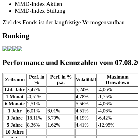
MMD-Index Aktien
MMD-Index Stiftung
Ziel des Fonds ist der langfristige Vermögensaufbau.
Ranking
Performance und Kennzahlen vom 07.08.2
Perf. in
Perf. in %
Maximum
Zeitraum
Volatilität
%
p.a.
Drawdown
Lfd. Jahr
3,47%
5,24%
-4,06%
1 Monat
-0,51%
4,78%
-1,75%
6 Monate
2,51%
5,56%
-4,06%
1 Jahr
6,01%
6,01%
4,51%
-4,06%
3 Jahre
18,11%
5,70%
4,19%
-6,42%
5 Jahre
8,36%
1,62%
4,41%
-12,95%
10 Jahre