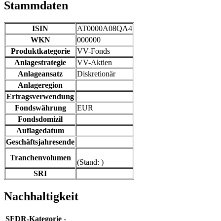
Stammdaten
ISIN
AT0000A08QA4
WKN
000000
Produktkategorie
VV-Fonds
Anlagestrategie
VV-Aktien
Anlageansatz
Diskretionär
Anlageregion
Ertragsverwendung
Fondswährung
EUR
Fondsdomizil
Auflagedatum
Geschäftsjahresende
Tranchenvolumen
(Stand: )
SRI
Nachhaltigkeit
SFDR
-Kategorie
-