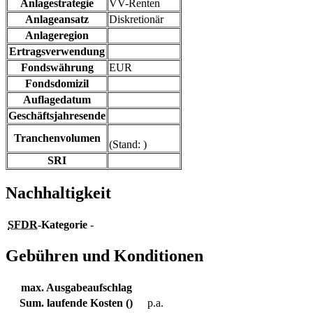
Anlagestrategie
VV-Renten
Anlageansatz
Diskretionär
Anlageregion
Ertragsverwendung
Fondswährung
EUR
Fondsdomizil
Auflagedatum
Geschäftsjahresende
Tranchenvolumen
(Stand: )
SRI
Nachhaltigkeit
SFDR
-Kategorie
-
Gebühren und Konditionen
max. Ausgabeaufschlag
Sum. laufende Kosten ()
p.a.