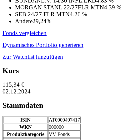
BUNDANL.V. 14/30 INFL.LKD
4.83 %
MORGAN STANL 22/27FLR MTN
4.39 %
SEB 24/27 FLR MTN
4.26 %
Andere
29,24%
Fonds vergleichen
Dynamisches Portfolio generieren
Zur Watchlist hinzufügen
Kurs
115,34 €
02.12.2024
Stammdaten
ISIN
AT0000497417
WKN
000000
Produktkategorie
VV-Fonds