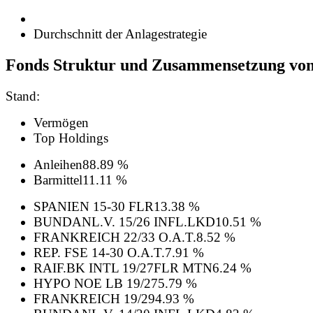
Durchschnitt der Anlagestrategie
Fonds Struktur und Zusammensetzung vo
Stand:
Vermögen
Top Holdings
Anleihen
88.89 %
Barmittel
11.11 %
SPANIEN 15-30 FLR
13.38 %
BUNDANL.V. 15/26 INFL.LKD
10.51 %
FRANKREICH 22/33 O.A.T.
8.52 %
REP. FSE 14-30 O.A.T.
7.91 %
RAIF.BK INTL 19/27FLR MTN
6.24 %
HYPO NOE LB 19/27
5.79 %
FRANKREICH 19/29
4.93 %