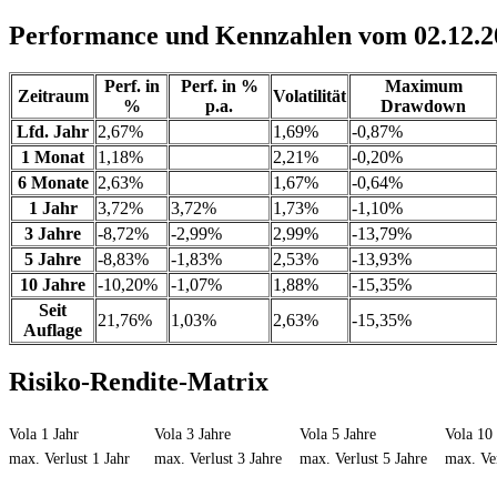
Performance und Kennzahlen vom 02.12.2
Perf. in
Perf. in %
Maximum
Zeitraum
Volatilität
%
p.a.
Drawdown
Lfd. Jahr
2,67%
1,69%
-0,87%
1 Monat
1,18%
2,21%
-0,20%
6 Monate
2,63%
1,67%
-0,64%
1 Jahr
3,72%
3,72%
1,73%
-1,10%
3 Jahre
-8,72%
-2,99%
2,99%
-13,79%
5 Jahre
-8,83%
-1,83%
2,53%
-13,93%
10 Jahre
-10,20%
-1,07%
1,88%
-15,35%
Seit
21,76%
1,03%
2,63%
-15,35%
Auflage
Risiko-Rendite-Matrix
Vola 1 Jahr
Vola 3 Jahre
Vola 5 Jahre
Vola 10 
max. Verlust 1 Jahr
max. Verlust 3 Jahre
max. Verlust 5 Jahre
max. Ver