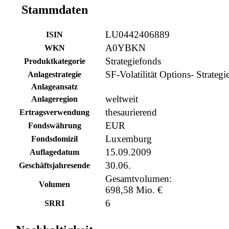
Stammdaten
LU0442406889
ISIN
A0YBKN
WKN
Strategiefonds
Produktkategorie
SF-Volatilität Options- Strategi
Anlagestrategie
Anlageansatz
weltweit
Anlageregion
thesaurierend
Ertragsverwendung
EUR
Fondswährung
Luxemburg
Fondsdomizil
15.09.2009
Auflagedatum
30.06.
Geschäftsjahresende
Gesamtvolumen:
Volumen
698,58 Mio. €
6
SRRI