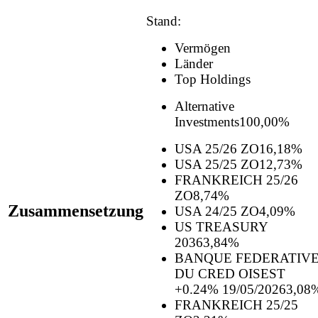
Stand:
Vermögen
Länder
Top Holdings
Alternative
Investments
100,00%
USA 25/26 ZO
16,18%
USA 25/25 ZO
12,73%
FRANKREICH 25/26
ZO
8,74%
Zusammensetzung
USA 24/25 ZO
4,09%
US TREASURY
2036
3,84%
BANQUE FEDERATIV
DU CRED OISEST
+0.24% 19/05/2026
3,08
FRANKREICH 25/25