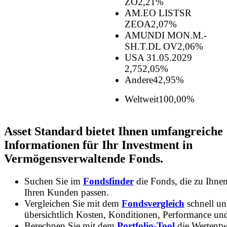
ZO
2,21%
AM.EO LISTSR
ZEOA
2,07%
AMUNDI MON.M.-
SH.T.DL OV
2,06%
USA 31.05.2029
2,75
2,05%
Andere
42,95%
Weltweit
100,00%
Asset Standard bietet Ihnen umfangreiche
Informationen für Ihr Investment in
Vermögensverwaltende Fonds.
Suchen Sie im
Fondsfinder
die Fonds, die zu Ihne
Ihren Kunden passen.
Vergleichen Sie mit dem
Fondsvergleich
schnell u
übersichtlich Kosten, Konditionen, Performance un
Berechnen Sie mit dem
Portfolio-Tool
die Wertentw