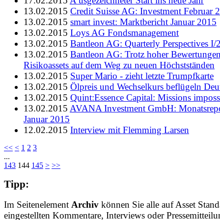
17.02.2015
A usgezeichneter Start ins neue Jahr
13.02.2015
Credit Suisse AG: Investment Februar 
13.02.2015
smart invest: Marktbericht Januar 2015
13.02.2015
Loys AG Fondsmanagement
13.02.2015
Bantleon AG: Quarterly Perspectives I/
13.02.2015
Bantleon AG: Trotz hoher Bewertungen
Risikoassets auf dem Weg zu neuen Höchstständen
13.02.2015
Super Mario - zieht letzte Trumpfkarte
13.02.2015
Ölpreis und Wechselkurs beflügeln Deu
13.02.2015
Quint:Essence Capital: Missions imposs
13.02.2015
AVANA Investment GmbH: Monatsrepo
Januar 2015
12.02.2015
Interview mit Flemming Larsen
<<
<
1
2
3
...
143
144
145
>
>>
Tipp:
Im Seitenelement
Archiv
können Sie alle auf Asset Stand
eingestellten Kommentare, Interviews oder Pressemitteil