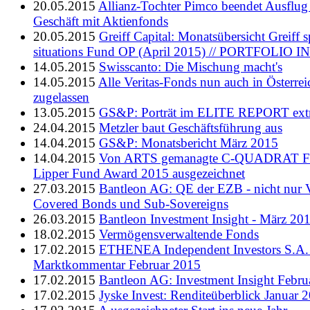
20.05.2015
Allianz-Tochter Pimco beendet Ausflug 
Geschäft mit Aktienfonds
20.05.2015
Greiff Capital: Monatsübersicht Greiff s
situations Fund OP (April 2015) // PORTFOLIO I
14.05.2015
Swisscanto: Die Mischung macht's
14.05.2015
Alle Veritas-Fonds nun auch in Österrei
zugelassen
13.05.2015
GS&P: Porträt im ELITE REPORT ext
24.04.2015
Metzler baut Geschäftsführung aus
14.04.2015
GS&P: Monatsbericht März 2015
14.04.2015
Von ARTS gemanagte C-QUADRAT F
Lipper Fund Award 2015 ausgezeichnet
27.03.2015
Bantleon AG: QE der EZB - nicht nur Vo
Covered Bonds und Sub-Sovereigns
26.03.2015
Bantleon Investment Insight - März 20
18.02.2015
Vermögensverwaltende Fonds
17.02.2015
ETHENEA Independent Investors S.A.
Marktkommentar Februar 2015
17.02.2015
Bantleon AG: Investment Insight Febru
17.02.2015
Jyske Invest: Renditeüberblick Januar 