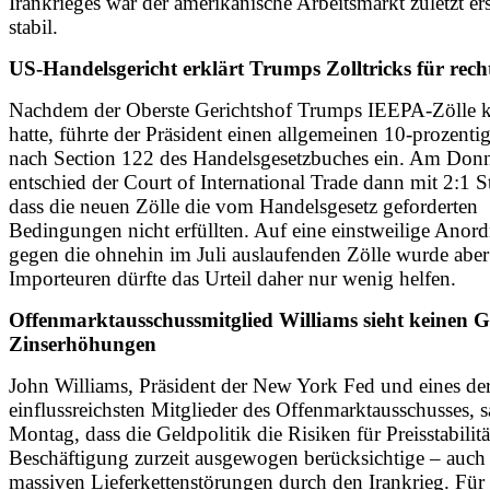
Irankrieges war der amerikanische Arbeitsmarkt zuletzt er
stabil.
US-Handelsgericht erklärt Trumps Zolltricks für rech
Nachdem der Oberste Gerichtshof Trumps IEEPA-Zölle ka
hatte, führte der Präsident einen allgemeinen 10-prozenti
nach Section 122 des Handelsgesetzbuches ein. Am Donn
entschied der Court of International Trade dann mit 2:1 
dass die neuen Zölle die vom Handelsgesetz geforderten
Bedingungen nicht erfüllten. Auf eine einstweilige Anor
gegen die ohnehin im Juli auslaufenden Zölle wurde aber 
Importeuren dürfte das Urteil daher nur wenig helfen.
Offenmarktausschussmitglied Williams sieht keinen 
Zinserhöhungen
John Williams, Präsident der New York Fed und eines de
einflussreichsten Mitglieder des Offenmarktausschusses, 
Montag, dass die Geldpolitik die Risiken für Preisstabilit
Beschäftigung zurzeit ausgewogen berücksichtige – auch
massiven Lieferkettenstörungen durch den Irankrieg. Für