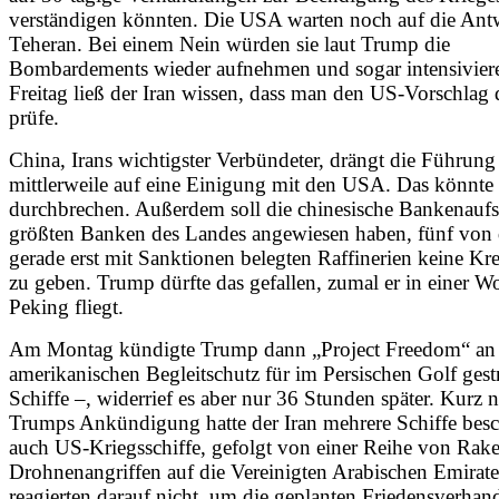
verständigen könnten. Die USA warten noch auf die Ant
Teheran. Bei einem Nein würden sie laut Trump die
Bombardements wieder aufnehmen und sogar intensivie
Freitag ließ der Iran wissen, dass man den US-Vorschlag d
prüfe.
China, Irans wichtigster Verbündeter, drängt die Führung
mittlerweile auf eine Einigung mit den USA. Das könnte 
durchbrechen. Außerdem soll die chinesische Bankenaufsi
größten Banken des Landes angewiesen haben, fünf vo
gerade erst mit Sanktionen belegten Raffinerien keine Kr
zu geben. Trump dürfte das gefallen, zumal er in einer 
Peking fliegt.
Am Montag kündigte Trump dann „Project Freedom“ an
amerikanischen Begleitschutz für im Persischen Golf gest
Schiffe –, widerrief es aber nur 36 Stunden später. Kurz 
Trumps Ankündigung hatte der Iran mehrere Schiffe besc
auch US-Kriegsschiffe, gefolgt von einer Reihe von Rak
Drohnenangriffen auf die Vereinigten Arabischen Emirat
reagierten darauf nicht, um die geplanten Friedensverha