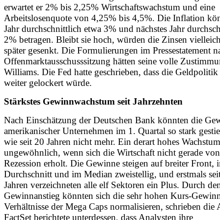
erwartet er 2% bis 2,25% Wirtschaftswachstum und eine
Arbeitslosenquote von 4,25% bis 4,5%. Die Inflation kön
Jahr durchschnittlich etwa 3% und nächstes Jahr durchsch
2% betragen. Bleibt sie hoch, würden die Zinsen vielleich
später gesenkt. Die Formulierungen im Pressestatement n
Offenmarktausschusssitzung hätten seine volle Zustimmu
Williams. Die Fed hatte geschrieben, dass die Geldpolitik 
weiter gelockert würde.
Stärkstes Gewinnwachstum seit Jahrzehnten
Nach Einschätzung der Deutschen Bank könnten die Ge
amerikanischer Unternehmen im 1. Quartal so stark gesti
wie seit 20 Jahren nicht mehr. Ein derart hohes Wachstum
ungewöhnlich, wenn sich die Wirtschaft nicht gerade von
Rezession erholt. Die Gewinne steigen auf breiter Front, 
Durchschnitt und im Median zweistellig, und erstmals seit
Jahren verzeichneten alle elf Sektoren ein Plus. Durch de
Gewinnanstieg könnten sich die sehr hohen Kurs-Gewin
Verhältnisse der Mega Caps normalisieren, schrieben die 
FactSet berichtete unterdessen, dass Analysten ihre