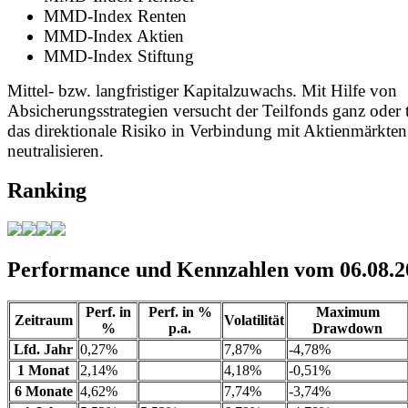
MMD-Index Renten
MMD-Index Aktien
MMD-Index Stiftung
Mittel- bzw. langfristiger Kapitalzuwachs. Mit Hilfe von
Absicherungsstrategien versucht der Teilfonds ganz oder 
das direktionale Risiko in Verbindung mit Aktienmärkten
neutralisieren.
Ranking
Performance und Kennzahlen vom 06.08.2
Perf. in
Perf. in %
Maximum
Zeitraum
Volatilität
%
p.a.
Drawdown
Lfd. Jahr
0,27%
7,87%
-4,78%
1 Monat
2,14%
4,18%
-0,51%
6 Monate
4,62%
7,74%
-3,74%