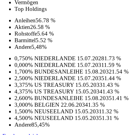
Vermögen
Top Holdings
Anleihen
56.78 %
Aktien
26.58 %
Rohstoffe
5.64 %
Barmittel
5.52 %
Andere
5,48%
0,750% NIEDERLANDE 15.07.2028
1.73 %
0,000% NIEDERLANDE 15.07.2031
1.59 %
1,700% BUNDESANLEIHE 15.08.2032
1.54 %
2,500% NIEDERLANDE 15.07.2035
1.44 %
3,375% US TREASURY 15.05.2033
1.43 %
4,375% US TREASURY 15.05.2034
1.43 %
2,600% BUNDESANLEIHE 15.08.2035
1.41 %
3,000% BELGIEN 22.06.2034
1.35 %
1,500% NEUSEELAND 15.05.2031
1.32 %
4,500% NEUSEELAND 15.05.2035
1.31 %
Andere
85,45%