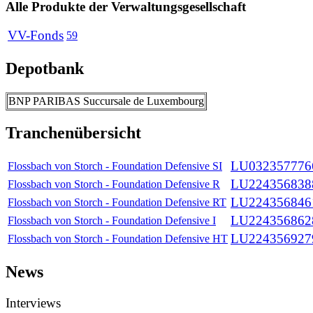
Alle Produkte der Verwaltungsgesellschaft
VV-Fonds
59
Depotbank
BNP PARIBAS Succursale de Luxembourg
Tranchenübersicht
LU032357776
Flossbach von Storch - Foundation Defensive SI
LU224356838
Flossbach von Storch - Foundation Defensive R
LU224356846
Flossbach von Storch - Foundation Defensive RT
LU224356862
Flossbach von Storch - Foundation Defensive I
LU224356927
Flossbach von Storch - Foundation Defensive HT
News
Interviews