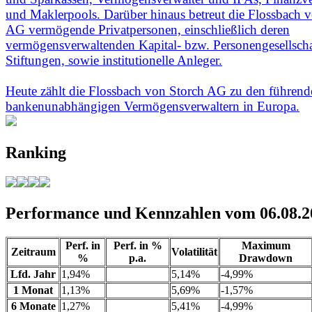
und Maklerpools. Darüber hinaus betreut die Flossbach 
AG vermögende Privatpersonen, einschließlich deren
vermögensverwaltenden Kapital- bzw. Personengesellsch
Stiftungen, sowie institutionelle Anleger.
Heute zählt die Flossbach von Storch AG zu den führend
bankenunabhängigen Vermögensverwaltern in Europa.
Ranking
Performance und Kennzahlen vom 06.08.2
Perf. in
Perf. in %
Maximum
Zeitraum
Volatilität
%
p.a.
Drawdown
Lfd. Jahr
1,94%
5,14%
-4,99%
1 Monat
1,13%
5,69%
-1,57%
6 Monate
1,27%
5,41%
-4,99%