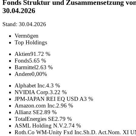
Fonds Struktur und Zusammensetzung vo
30.04.2026
Stand: 30.04.2026
Vermögen
Top Holdings
Aktien
91.72 %
Fonds
5.65 %
Barmittel
2.63 %
Andere
0,00%
Alphabet Inc.
4.3 %
NVIDIA Corp.
3.22 %
JPM-JAPAN REI EQ USD A
3 %
Amazon.com Inc.
2.96 %
Allianz SE
2.89 %
TotalEnergies SE
2.79 %
ASML Holding N.V.
2.74 %
Roth.Co WM-Unity Fxd Inc.Sh.D. Act.Nom. XI