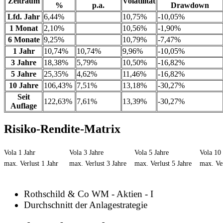
Zeitraum
Volatilität
%
p.a.
Drawdown
Lfd. Jahr
6,44%
10,75%
-10,05%
1 Monat
2,10%
10,56%
-1,90%
6 Monate
9,25%
10,79%
-7,47%
1 Jahr
10,74%
10,74%
9,96%
-10,05%
3 Jahre
18,38%
5,79%
10,50%
-16,82%
5 Jahre
25,35%
4,62%
11,46%
-16,82%
10 Jahre
106,43%
7,51%
13,18%
-30,27%
Seit
122,63%
7,61%
13,39%
-30,27%
Auflage
Risiko-Rendite-Matrix
Vola 1 Jahr
Vola 3 Jahre
Vola 5 Jahre
Vola 10 
max. Verlust 1 Jahr
max. Verlust 3 Jahre
max. Verlust 5 Jahre
max. Ver
Rothschild & Co WM - Aktien - I
Durchschnitt der Anlagestrategie